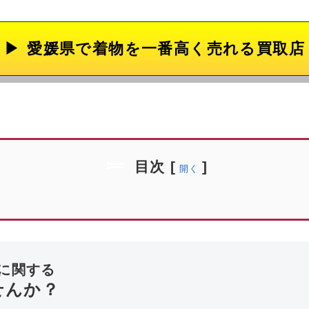
愛媛県で着物を一番高く売れる買取店
目次
[
]
開く
に関する
せんか？