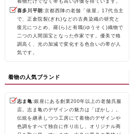
着物だけでなく帯も高い評価を得ています。
喜多川平朗
:京都西陣の老舗「俵屋」17代当主
で、正倉院裂(ぎれ)などの古典染織の研究と
復元につとめ、羅(ら)と有職(ゆうそく)織物で
二つの人間国宝となった作家です。優美で格
調高く、光の加減で変化する色合いの帯が人
気です。
着物の人気ブランド
志ま亀
:銀座にある創業200年以上の老舗呉服
店。志ま亀のデザインの魅力は「ぼかし」。
伝統を継承しつつ工房にて着物のデザインや
色調をすべて独自に作り出し、オリジナル商