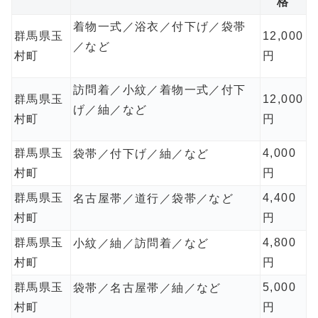
格
着物一式／浴衣／付下げ／袋帯
群馬県玉
12,000
／など
村町
円
訪問着／小紋／着物一式／付下
群馬県玉
12,000
げ／紬／など
村町
円
群馬県玉
4,000
袋帯／付下げ／紬／など
村町
円
群馬県玉
4,400
名古屋帯／道行／袋帯／など
村町
円
群馬県玉
4,800
小紋／紬／訪問着／など
村町
円
群馬県玉
5,000
袋帯／名古屋帯／紬／など
村町
円