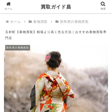
買取ガイド昌
買取ガイド昌
ホーム
検索
ホーム
着物買取
群馬県の着物買取
玉村町【着物買取】相場より高く売る方法｜おすすめ着物買取専
門店
群馬県の着物買取