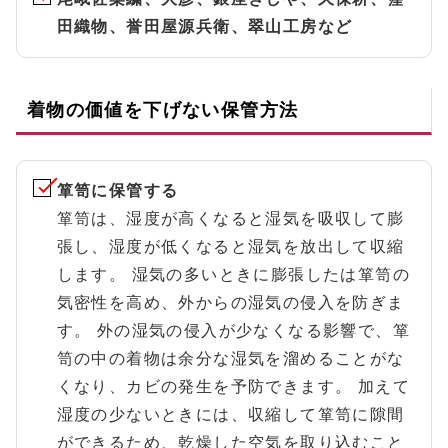
田織物、誉田屋源兵衛、翠山工房など
着物の価値を下げない保管方法
箪笥に保管する
箪笥は、湿度が高くなると湿気を吸収して膨
張し、湿度が低くなると湿気を放出して収縮
します。 湿気の多いときに膨張したは箪笥の
気密性を高め、外からの湿気の侵入を防ぎま
す。 外の湿気の侵入が少なくなる影響で、箪
笥の中の着物は余分な湿気を溜めることがな
くなり、カビの発生を予防できます。 加えて
湿度の少ないときには、収縮して箪笥に隙間
ができるため、乾燥した空気を取り込むこと