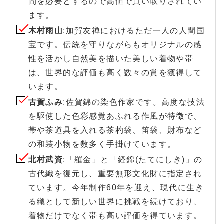
間を必要とするので高値で買い取りされてい
ます。
木村雨山
:加賀友禅におけるただ一人の人間国
宝です。伝統を守りながらもオリジナルの感
性を活かし自然美を描いた美しい着物や帯
は、世界的な評価も高く数々の賞を獲得して
います。
古賀ふみ
:佐賀錦の染色作家です。高度な技法
を駆使した色彩感覚あふれる作風が特徴で、
帯や茶道具を入れる茶杓袋、笛袋、財布など
の和装小物を数多く手掛けています。
北村武資
:「羅金」と「経錦(たてにしき)」の
古代織を復元し、重要無形文化財に指定され
ています。今年制作60年を迎え、現代に生き
る織として新しい世界に挑戦を続けており、
着物だけでなく帯も高い評価を得ています。