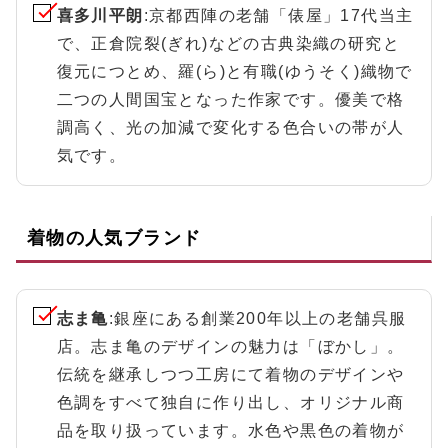
喜多川平朗
:京都西陣の老舗「俵屋」17代当主
で、正倉院裂(ぎれ)などの古典染織の研究と
復元につとめ、羅(ら)と有職(ゆうそく)織物で
二つの人間国宝となった作家です。優美で格
調高く、光の加減で変化する色合いの帯が人
気です。
着物の人気ブランド
志ま亀
:銀座にある創業200年以上の老舗呉服
店。志ま亀のデザインの魅力は「ぼかし」。
伝統を継承しつつ工房にて着物のデザインや
色調をすべて独自に作り出し、オリジナル商
品を取り扱っています。水色や黒色の着物が