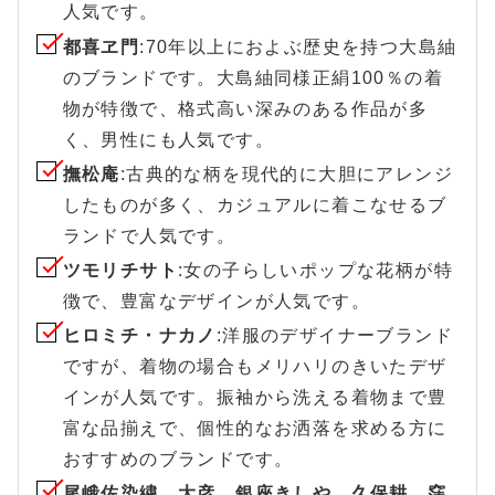
人気です。
都喜ヱ門
:70年以上におよぶ歴史を持つ大島紬
のブランドです。大島紬同様正絹100％の着
物が特徴で、格式高い深みのある作品が多
く、男性にも人気です。
撫松庵
:古典的な柄を現代的に大胆にアレンジ
したものが多く、カジュアルに着こなせるブ
ランドで人気です。
ツモリチサト
:女の子らしいポップな花柄が特
徴で、豊富なデザインが人気です。
ヒロミチ・ナカノ
:洋服のデザイナーブランド
ですが、着物の場合もメリハリのきいたデザ
インが人気です。振袖から洗える着物まで豊
富な品揃えで、個性的なお洒落を求める方に
おすすめのブランドです。
尾峨佐染繍、大彦、銀座きしや、久保耕、窪