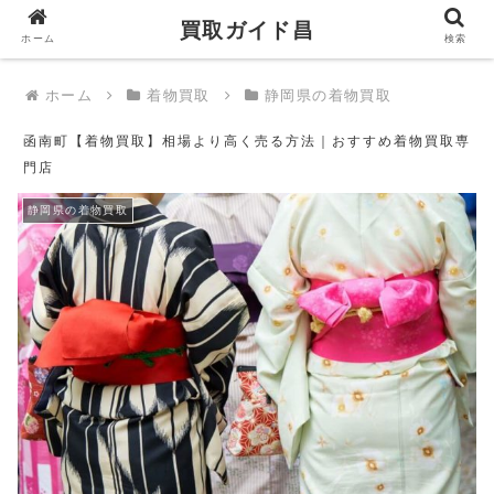
買取ガイド昌
買取ガイド昌
ホーム
検索
ホーム
着物買取
静岡県の着物買取
函南町【着物買取】相場より高く売る方法｜おすすめ着物買取専
門店
静岡県の着物買取