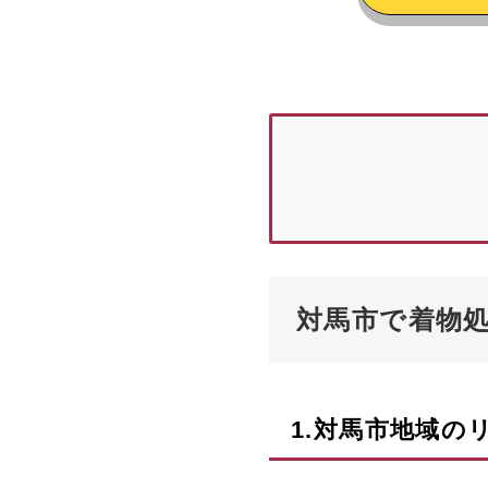
対馬市で着物
1.
対馬市
地域の