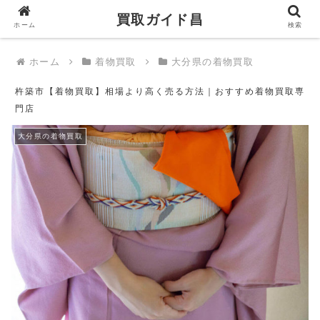
買取ガイド昌
買取ガイド昌
ホーム
検索
ホーム
着物買取
大分県の着物買取
杵築市【着物買取】相場より高く売る方法｜おすすめ着物買取専
門店
大分県の着物買取