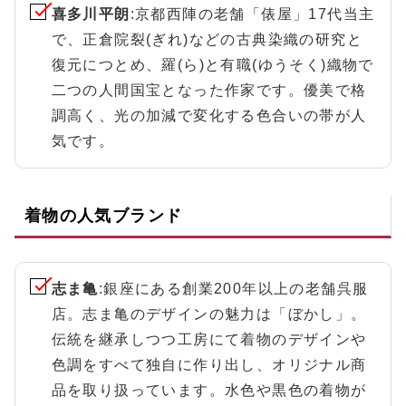
喜多川平朗
:京都西陣の老舗「俵屋」17代当主
で、正倉院裂(ぎれ)などの古典染織の研究と
復元につとめ、羅(ら)と有職(ゆうそく)織物で
二つの人間国宝となった作家です。優美で格
調高く、光の加減で変化する色合いの帯が人
気です。
着物の人気ブランド
志ま亀
:銀座にある創業200年以上の老舗呉服
店。志ま亀のデザインの魅力は「ぼかし」。
伝統を継承しつつ工房にて着物のデザインや
色調をすべて独自に作り出し、オリジナル商
品を取り扱っています。水色や黒色の着物が