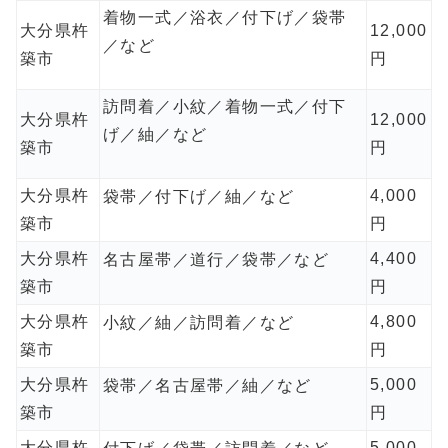
着物一式／浴衣／付下げ／袋帯
大分県杵
12,000
／など
築市
円
訪問着／小紋／着物一式／付下
大分県杵
12,000
げ／紬／など
築市
円
大分県杵
4,000
袋帯／付下げ／紬／など
築市
円
大分県杵
4,400
名古屋帯／道行／袋帯／など
築市
円
大分県杵
4,800
小紋／紬／訪問着／など
築市
円
大分県杵
5,000
袋帯／名古屋帯／紬／など
築市
円
大分県杵
5,000