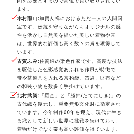
間を必要とするので高値で買い取りされてい
ます。
木村雨山
:加賀友禅におけるただ一人の人間国
宝です。伝統を守りながらもオリジナルの感
性を活かし自然美を描いた美しい着物や帯
は、世界的な評価も高く数々の賞を獲得して
います。
古賀ふみ
:佐賀錦の染色作家です。高度な技法
を駆使した色彩感覚あふれる作風が特徴で、
帯や茶道具を入れる茶杓袋、笛袋、財布など
の和装小物を数多く手掛けています。
北村武資
:「羅金」と「経錦(たてにしき)」の
古代織を復元し、重要無形文化財に指定され
ています。今年制作60年を迎え、現代に生き
る織として新しい世界に挑戦を続けており、
着物だけでなく帯も高い評価を得ています。