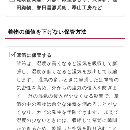
田織物、誉田屋源兵衛、翠山工房など
着物の価値を下げない保管方法
箪笥に保管する
箪笥は、湿度が高くなると湿気を吸収して膨
張し、湿度が低くなると湿気を放出して収縮
します。 湿気の多いときに膨張したは箪笥の
気密性を高め、外からの湿気の侵入を防ぎま
す。 外の湿気の侵入が少なくなる影響で、箪
笥の中の着物は余分な湿気を溜めることがな
くなり、カビの発生を予防できます。 加えて
湿度の少ないときには、収縮して箪笥に隙間
ができるため、乾燥した空気を取り込むこと