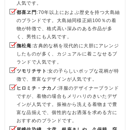
人気です。
都喜ヱ門
:70年以上におよぶ歴史を持つ大島紬
のブランドです。大島紬同様正絹100％の着
物が特徴で、格式高い深みのある作品が多
く、男性にも人気です。
撫松庵
:古典的な柄を現代的に大胆にアレンジ
したものが多く、カジュアルに着こなせるブ
ランドで人気です。
ツモリチサト
:女の子らしいポップな花柄が特
徴で、豊富なデザインが人気です。
ヒロミチ・ナカノ
:洋服のデザイナーブランド
ですが、着物の場合もメリハリのきいたデザ
インが人気です。振袖から洗える着物まで豊
富な品揃えで、個性的なお洒落を求める方に
おすすめのブランドです。
尾峨佐染繍、大彦、銀座きしや、久保耕、窪