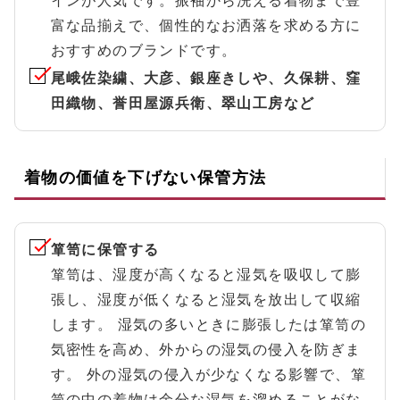
インが人気です。振袖から洗える着物まで豊
富な品揃えで、個性的なお洒落を求める方に
おすすめのブランドです。
尾峨佐染繍、大彦、銀座きしや、久保耕、窪
田織物、誉田屋源兵衛、翠山工房など
着物の価値を下げない保管方法
箪笥に保管する
箪笥は、湿度が高くなると湿気を吸収して膨
張し、湿度が低くなると湿気を放出して収縮
します。 湿気の多いときに膨張したは箪笥の
気密性を高め、外からの湿気の侵入を防ぎま
す。 外の湿気の侵入が少なくなる影響で、箪
笥の中の着物は余分な湿気を溜めることがな