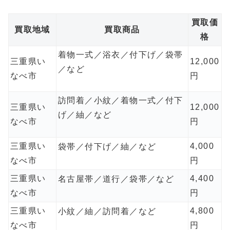
買取価
買取地域
買取商品
格
着物一式／浴衣／付下げ／袋帯
三重県い
12,000
／など
なべ市
円
訪問着／小紋／着物一式／付下
三重県い
12,000
げ／紬／など
なべ市
円
三重県い
4,000
袋帯／付下げ／紬／など
なべ市
円
三重県い
4,400
名古屋帯／道行／袋帯／など
なべ市
円
三重県い
4,800
小紋／紬／訪問着／など
なべ市
円