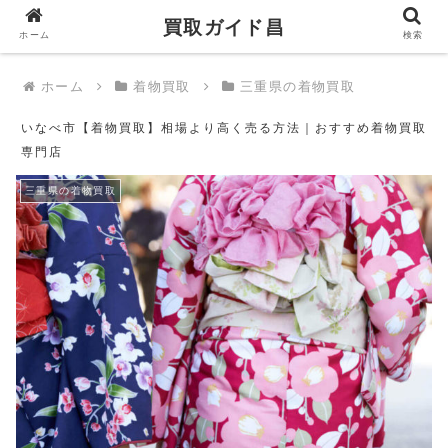
買取ガイド昌
買取ガイド昌
ホーム
検索
ホーム
着物買取
三重県の着物買取
いなべ市【着物買取】相場より高く売る方法｜おすすめ着物買取
専門店
三重県の着物買取