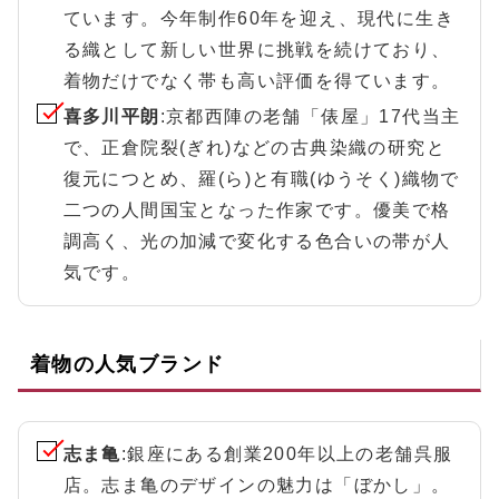
ています。今年制作60年を迎え、現代に生き
る織として新しい世界に挑戦を続けており、
着物だけでなく帯も高い評価を得ています。
喜多川平朗
:京都西陣の老舗「俵屋」17代当主
で、正倉院裂(ぎれ)などの古典染織の研究と
復元につとめ、羅(ら)と有職(ゆうそく)織物で
二つの人間国宝となった作家です。優美で格
調高く、光の加減で変化する色合いの帯が人
気です。
着物の人気ブランド
志ま亀
:銀座にある創業200年以上の老舗呉服
店。志ま亀のデザインの魅力は「ぼかし」。