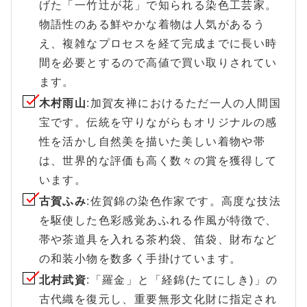
げた「一竹辻が花」で知られる染色工芸家。
物語性のある鮮やかな着物は人気があるう
え、複雑なプロセスを経て完成までに長い時
間を必要とするので高値で買い取りされてい
ます。
木村雨山
:加賀友禅におけるただ一人の人間国
宝です。伝統を守りながらもオリジナルの感
性を活かし自然美を描いた美しい着物や帯
は、世界的な評価も高く数々の賞を獲得して
います。
古賀ふみ
:佐賀錦の染色作家です。高度な技法
を駆使した色彩感覚あふれる作風が特徴で、
帯や茶道具を入れる茶杓袋、笛袋、財布など
の和装小物を数多く手掛けています。
北村武資
:「羅金」と「経錦(たてにしき)」の
古代織を復元し、重要無形文化財に指定され