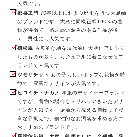
人気です。
都喜ヱ門
:70年以上におよぶ歴史を持つ大島紬
のブランドです。大島紬同様正絹100％の着
物が特徴で、格式高い深みのある作品が多
く、男性にも人気です。
撫松庵
:古典的な柄を現代的に大胆にアレンジ
したものが多く、カジュアルに着こなせるブ
ランドで人気です。
ツモリチサト
:女の子らしいポップな花柄が特
徴で、豊富なデザインが人気です。
ヒロミチ・ナカノ
:洋服のデザイナーブランド
ですが、着物の場合もメリハリのきいたデザ
インが人気です。振袖から洗える着物まで豊
富な品揃えで、個性的なお洒落を求める方に
おすすめのブランドです。
尾峨佐染繍、大彦、銀座きしや、久保耕、窪