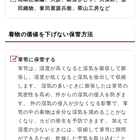
田織物、誉田屋源兵衛、翠山工房など
着物の価値を下げない保管方法
箪笥に保管する
箪笥は、湿度が高くなると湿気を吸収して膨
張し、湿度が低くなると湿気を放出して収縮
します。 湿気の多いときに膨張したは箪笥の
気密性を高め、外からの湿気の侵入を防ぎま
す。 外の湿気の侵入が少なくなる影響で、箪
笥の中の着物は余分な湿気を溜めることがな
くなり、カビの発生を予防できます。 加えて
湿度の少ないときには、収縮して箪笥に隙間
ができるため、乾燥した空気を取り込むこと