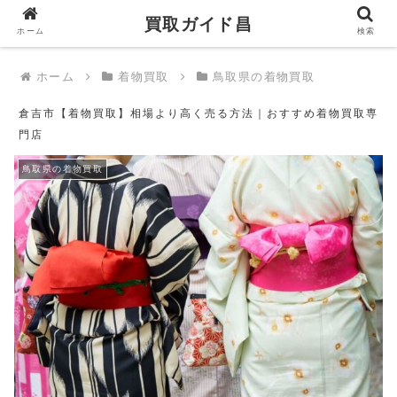
買取ガイド昌
買取ガイド昌
ホーム
検索
ホーム
着物買取
鳥取県の着物買取
倉吉市【着物買取】相場より高く売る方法｜おすすめ着物買取専
門店
鳥取県の着物買取