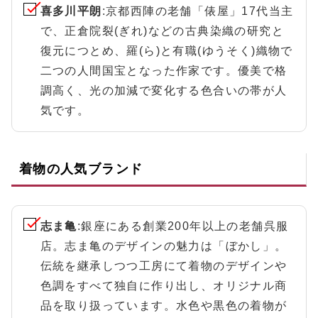
喜多川平朗
:京都西陣の老舗「俵屋」17代当主
で、正倉院裂(ぎれ)などの古典染織の研究と
復元につとめ、羅(ら)と有職(ゆうそく)織物で
二つの人間国宝となった作家です。優美で格
調高く、光の加減で変化する色合いの帯が人
気です。
着物の人気ブランド
志ま亀
:銀座にある創業200年以上の老舗呉服
店。志ま亀のデザインの魅力は「ぼかし」。
伝統を継承しつつ工房にて着物のデザインや
色調をすべて独自に作り出し、オリジナル商
品を取り扱っています。水色や黒色の着物が