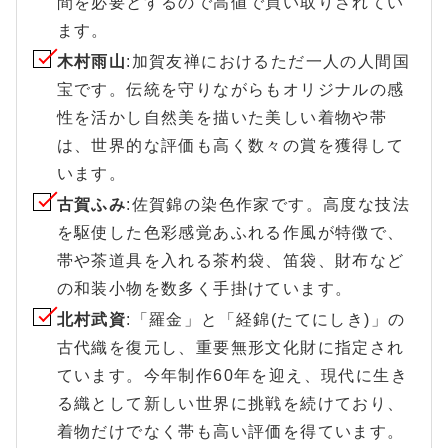
間を必要とするので高値で買い取りされてい
ます。
木村雨山
:加賀友禅におけるただ一人の人間国
宝です。伝統を守りながらもオリジナルの感
性を活かし自然美を描いた美しい着物や帯
は、世界的な評価も高く数々の賞を獲得して
います。
古賀ふみ
:佐賀錦の染色作家です。高度な技法
を駆使した色彩感覚あふれる作風が特徴で、
帯や茶道具を入れる茶杓袋、笛袋、財布など
の和装小物を数多く手掛けています。
北村武資
:「羅金」と「経錦(たてにしき)」の
古代織を復元し、重要無形文化財に指定され
ています。今年制作60年を迎え、現代に生き
る織として新しい世界に挑戦を続けており、
着物だけでなく帯も高い評価を得ています。