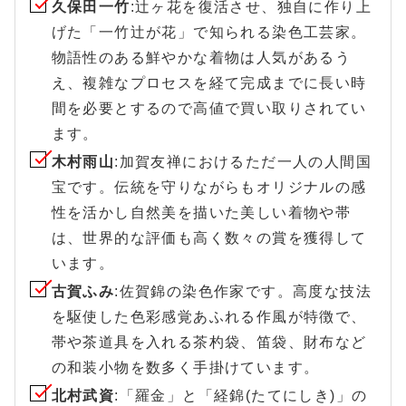
久保田一竹
:辻ヶ花を復活させ、独自に作り上
げた「一竹辻が花」で知られる染色工芸家。
物語性のある鮮やかな着物は人気があるう
え、複雑なプロセスを経て完成までに長い時
間を必要とするので高値で買い取りされてい
ます。
木村雨山
:加賀友禅におけるただ一人の人間国
宝です。伝統を守りながらもオリジナルの感
性を活かし自然美を描いた美しい着物や帯
は、世界的な評価も高く数々の賞を獲得して
います。
古賀ふみ
:佐賀錦の染色作家です。高度な技法
を駆使した色彩感覚あふれる作風が特徴で、
帯や茶道具を入れる茶杓袋、笛袋、財布など
の和装小物を数多く手掛けています。
北村武資
:「羅金」と「経錦(たてにしき)」の