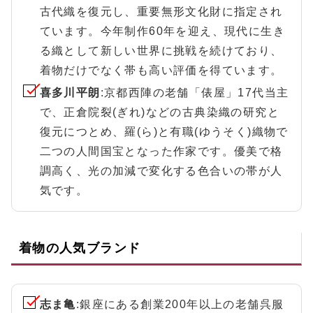
古代織を復元し、重要無形文化財に指定され
ています。今年制作60年を迎え、現代に生き
る織として新しい世界に挑戦を続けており、
着物だけでなく帯も高い評価を得ています。
喜多川平朗
:京都西陣の老舗「俵屋」17代当主
で、正倉院裂(ぎれ)などの古典染織の研究と
復元につとめ、羅(ら)と有職(ゆうそく)織物で
二つの人間国宝となった作家です。優美で格
調高く、光の加減で変化する色合いの帯が人
気です。
着物の人気ブランド
志ま亀
:銀座にある創業200年以上の老舗呉服