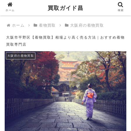
買取ガイド昌
買取ガイド昌
ホーム
検索
ホーム
着物買取
大阪府の着物買取
大阪市平野区【着物買取】相場より高く売る方法｜おすすめ着物
買取専門店
大阪府の着物買取