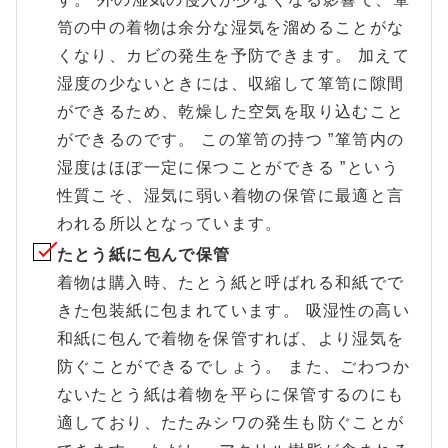
笥の中の着物は余分な湿気を溜めることがな
くなり、カビの発生を予防できます。 加えて
湿度の少ないときには、収縮して箪笥に隙間
ができるため、乾燥した空気を取り込むこと
ができるのです。 この箪笥の持つ ”箪笥内の
湿度はほぼ一定に保つことができる ”という
性質こそ、湿気に弱い着物の保管に最適と言
われる所以となっています。
たとう紙に包んで保管
着物は購入時、たとう紙と呼ばれる和紙でで
きた包装紙に包まれています。 吸湿性の高い
和紙に包んで着物を保管すれば、より湿気を
防ぐことができるでしょう。 また、ごわつか
ないたとう紙は着物を平らに保管するのにも
適しており、たたみシワの発生も防ぐことが