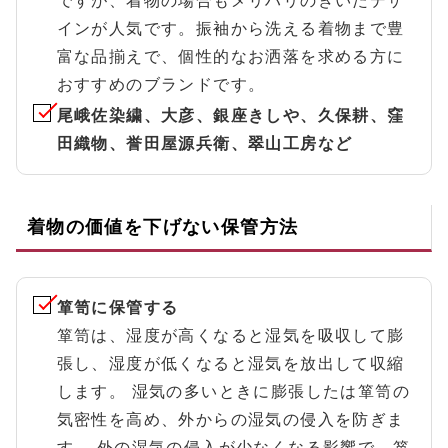
ですが、着物の場合もメリハリのきいたデザ
インが人気です。振袖から洗える着物まで豊
富な品揃えで、個性的なお洒落を求める方に
おすすめのブランドです。
尾峨佐染繍、大彦、銀座きしや、久保耕、窪
田織物、誉田屋源兵衛、翠山工房など
着物の価値を下げない保管方法
箪笥に保管する
箪笥は、湿度が高くなると湿気を吸収して膨
張し、湿度が低くなると湿気を放出して収縮
します。 湿気の多いときに膨張したは箪笥の
気密性を高め、外からの湿気の侵入を防ぎま
す。 外の湿気の侵入が少なくなる影響で、箪