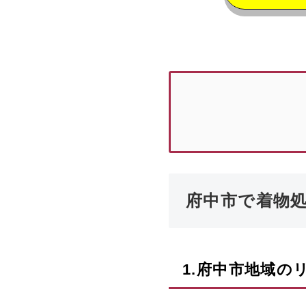
府中市で着物
1.
府中市
地域の