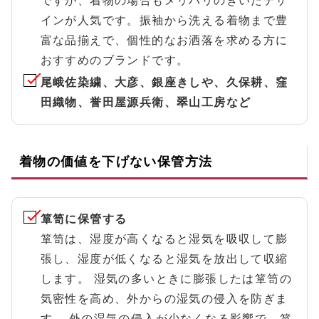
ですが、着物の場合もメリハリのきいたデザ
インが人気です。振袖から洗える着物まで豊
富な品揃えで、個性的なお洒落を求める方に
おすすめのブランドです。
尾峨佐染繍、大彦、銀座きしや、久保耕、窪
田織物、誉田屋源兵衛、翠山工房など
着物の価値を下げない保管方法
箪笥に保管する
箪笥は、湿度が高くなると湿気を吸収して膨
張し、湿度が低くなると湿気を放出して収縮
します。 湿気の多いときに膨張したは箪笥の
気密性を高め、外からの湿気の侵入を防ぎま
す。 外の湿気の侵入が少なくなる影響で、箪