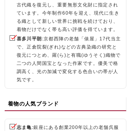
古代織を復元し、重要無形文化財に指定され
ています。今年制作60年を迎え、現代に生き
る織として新しい世界に挑戦を続けており、
着物だけでなく帯も高い評価を得ています。
喜多川平朗
:京都西陣の老舗「俵屋」17代当主
で、正倉院裂(ぎれ)などの古典染織の研究と
復元につとめ、羅(ら)と有職(ゆうそく)織物で
二つの人間国宝となった作家です。優美で格
調高く、光の加減で変化する色合いの帯が人
気です。
着物の人気ブランド
志ま亀
:銀座にある創業200年以上の老舗呉服