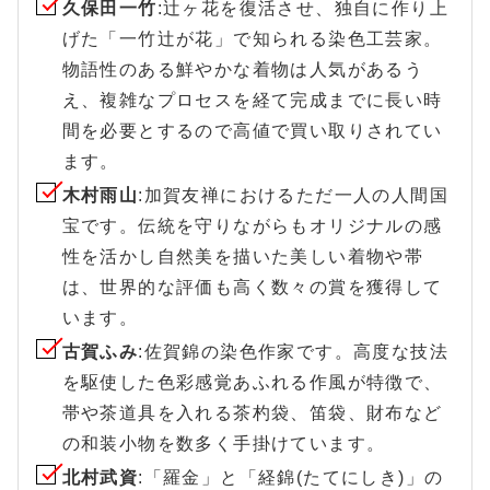
久保田一竹
:辻ヶ花を復活させ、独自に作り上
げた「一竹辻が花」で知られる染色工芸家。
物語性のある鮮やかな着物は人気があるう
え、複雑なプロセスを経て完成までに長い時
間を必要とするので高値で買い取りされてい
ます。
木村雨山
:加賀友禅におけるただ一人の人間国
宝です。伝統を守りながらもオリジナルの感
性を活かし自然美を描いた美しい着物や帯
は、世界的な評価も高く数々の賞を獲得して
います。
古賀ふみ
:佐賀錦の染色作家です。高度な技法
を駆使した色彩感覚あふれる作風が特徴で、
帯や茶道具を入れる茶杓袋、笛袋、財布など
の和装小物を数多く手掛けています。
北村武資
:「羅金」と「経錦(たてにしき)」の