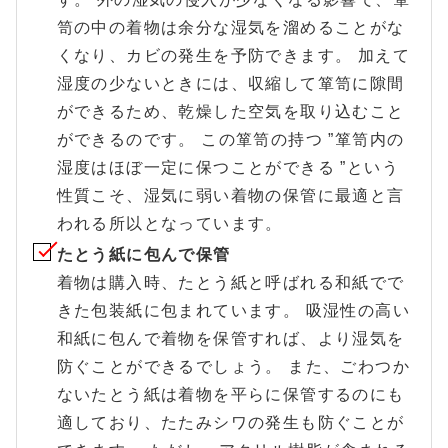
笥の中の着物は余分な湿気を溜めることがな
くなり、カビの発生を予防できます。 加えて
湿度の少ないときには、収縮して箪笥に隙間
ができるため、乾燥した空気を取り込むこと
ができるのです。 この箪笥の持つ ”箪笥内の
湿度はほぼ一定に保つことができる ”という
性質こそ、湿気に弱い着物の保管に最適と言
われる所以となっています。
たとう紙に包んで保管
着物は購入時、たとう紙と呼ばれる和紙でで
きた包装紙に包まれています。 吸湿性の高い
和紙に包んで着物を保管すれば、より湿気を
防ぐことができるでしょう。 また、ごわつか
ないたとう紙は着物を平らに保管するのにも
適しており、たたみシワの発生も防ぐことが