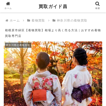
買取ガイド昌
買取ガイド昌
ホーム
検索
ホーム
着物買取
神奈川県の着物買取
相模原市緑区【着物買取】相場より高く売る方法｜おすすめ着物
買取専門店
神奈川県の着物買取