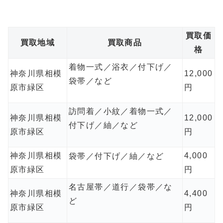
買取価
買取地域
買取商品
格
着物一式／浴衣／付下げ／
神奈川県相模
12,000
袋帯／など
原市緑区
円
訪問着／小紋／着物一式／
神奈川県相模
12,000
付下げ／紬／など
原市緑区
円
神奈川県相模
4,000
袋帯／付下げ／紬／など
原市緑区
円
名古屋帯／道行／袋帯／な
神奈川県相模
4,400
ど
原市緑区
円