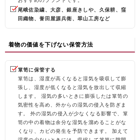
おすすめのブランドです。
尾峨佐染繍、大彦、銀座きしや、久保耕、窪
田織物、誉田屋源兵衛、翠山工房など
着物の価値を下げない保管方法
箪笥に保管する
箪笥は、湿度が高くなると湿気を吸収して膨
張し、湿度が低くなると湿気を放出して収縮
します。 湿気の多いときに膨張したは箪笥の
気密性を高め、外からの湿気の侵入を防ぎま
す。 外の湿気の侵入が少なくなる影響で、箪
笥の中の着物は余分な湿気を溜めることがな
くなり、カビの発生を予防できます。 加えて
湿度の少ないときには、収縮して箪笥に隙間