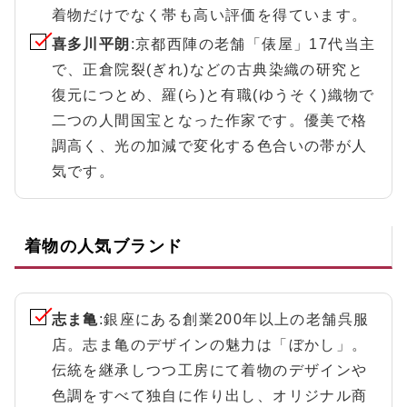
着物だけでなく帯も高い評価を得ています。
喜多川平朗
:京都西陣の老舗「俵屋」17代当主
で、正倉院裂(ぎれ)などの古典染織の研究と
復元につとめ、羅(ら)と有職(ゆうそく)織物で
二つの人間国宝となった作家です。優美で格
調高く、光の加減で変化する色合いの帯が人
気です。
着物の人気ブランド
志ま亀
:銀座にある創業200年以上の老舗呉服
店。志ま亀のデザインの魅力は「ぼかし」。
伝統を継承しつつ工房にて着物のデザインや
色調をすべて独自に作り出し、オリジナル商