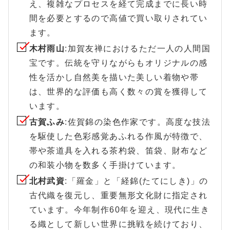
え、複雑なプロセスを経て完成までに長い時
間を必要とするので高値で買い取りされてい
ます。
木村雨山
:加賀友禅におけるただ一人の人間国
宝です。伝統を守りながらもオリジナルの感
性を活かし自然美を描いた美しい着物や帯
は、世界的な評価も高く数々の賞を獲得して
います。
古賀ふみ
:佐賀錦の染色作家です。高度な技法
を駆使した色彩感覚あふれる作風が特徴で、
帯や茶道具を入れる茶杓袋、笛袋、財布など
の和装小物を数多く手掛けています。
北村武資
:「羅金」と「経錦(たてにしき)」の
古代織を復元し、重要無形文化財に指定され
ています。今年制作60年を迎え、現代に生き
る織として新しい世界に挑戦を続けており、