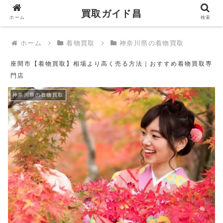
買取ガイド昌
買取ガイド昌
ホーム
検索
ホーム
着物買取
神奈川県の着物買取
座間市【着物買取】相場より高く売る方法｜おすすめ着物買取専
門店
神奈川県の着物買取