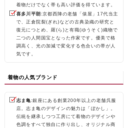
着物だけでなく帯も高い評価を得ています。
喜多川平朗
:京都西陣の老舗「俵屋」17代当主
で、正倉院裂(ぎれ)などの古典染織の研究と
復元につとめ、羅(ら)と有職(ゆうそく)織物で
二つの人間国宝となった作家です。優美で格
調高く、光の加減で変化する色合いの帯が人
気です。
着物の人気ブランド
志ま亀
:銀座にある創業200年以上の老舗呉服
店。志ま亀のデザインの魅力は「ぼかし」。
伝統を継承しつつ工房にて着物のデザインや
色調をすべて独自に作り出し、オリジナル商