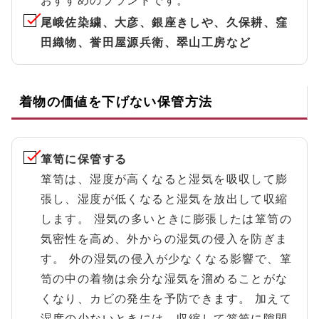
おすすめのブランドです。
尾峨佐染繍、大彦、銀座きしや、久保耕、窪
田織物、誉田屋源兵衛、翠山工房など
着物の価値を下げない保管方法
箪笥に保管する
箪笥は、湿度が高くなると湿気を吸収して膨
張し、湿度が低くなると湿気を放出して収縮
します。 湿気の多いときに膨張したは箪笥の
気密性を高め、外からの湿気の侵入を防ぎま
す。 外の湿気の侵入が少なくなる影響で、箪
笥の中の着物は余分な湿気を溜めることがな
くなり、カビの発生を予防できます。 加えて
湿度の少ないときには、収縮して箪笥に隙間