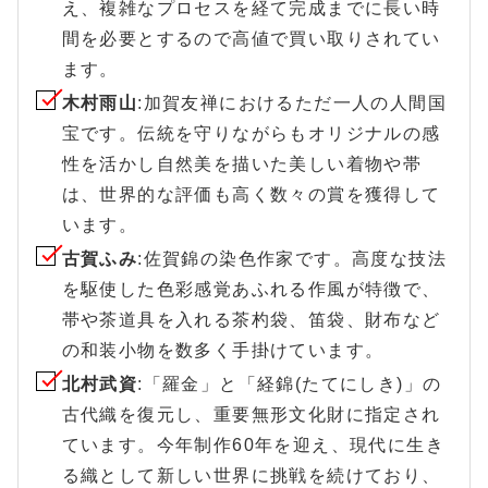
え、複雑なプロセスを経て完成までに長い時
間を必要とするので高値で買い取りされてい
ます。
木村雨山
:加賀友禅におけるただ一人の人間国
宝です。伝統を守りながらもオリジナルの感
性を活かし自然美を描いた美しい着物や帯
は、世界的な評価も高く数々の賞を獲得して
います。
古賀ふみ
:佐賀錦の染色作家です。高度な技法
を駆使した色彩感覚あふれる作風が特徴で、
帯や茶道具を入れる茶杓袋、笛袋、財布など
の和装小物を数多く手掛けています。
北村武資
:「羅金」と「経錦(たてにしき)」の
古代織を復元し、重要無形文化財に指定され
ています。今年制作60年を迎え、現代に生き
る織として新しい世界に挑戦を続けており、