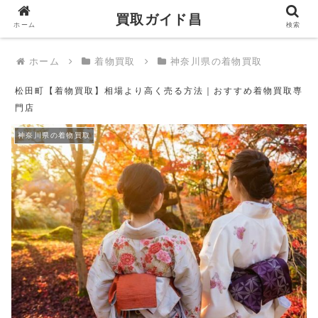
買取ガイド昌
買取ガイド昌
ホーム
検索
ホーム
着物買取
神奈川県の着物買取
松田町【着物買取】相場より高く売る方法｜おすすめ着物買取専
門店
神奈川県の着物買取