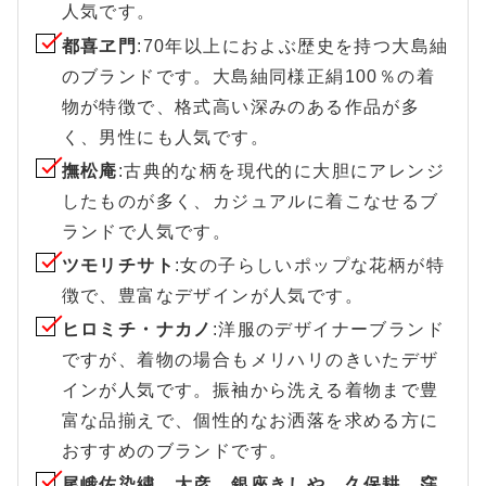
人気です。
都喜ヱ門
:70年以上におよぶ歴史を持つ大島紬
のブランドです。大島紬同様正絹100％の着
物が特徴で、格式高い深みのある作品が多
く、男性にも人気です。
撫松庵
:古典的な柄を現代的に大胆にアレンジ
したものが多く、カジュアルに着こなせるブ
ランドで人気です。
ツモリチサト
:女の子らしいポップな花柄が特
徴で、豊富なデザインが人気です。
ヒロミチ・ナカノ
:洋服のデザイナーブランド
ですが、着物の場合もメリハリのきいたデザ
インが人気です。振袖から洗える着物まで豊
富な品揃えで、個性的なお洒落を求める方に
おすすめのブランドです。
尾峨佐染繍、大彦、銀座きしや、久保耕、窪