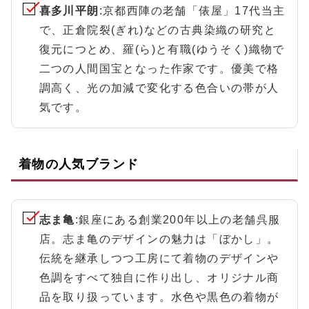
喜多川平朗
:京都西陣の老舗「俵屋」17代当主
で、正倉院裂(ぎれ)などの古典染織の研究と
復元につとめ、羅(ら)と有職(ゆうそく)織物で
二つの人間国宝となった作家です。優美で格
調高く、光の加減で変化する色合いの帯が人
気です。
着物の人気ブランド
志ま亀
:銀座にある創業200年以上の老舗呉服
店。志ま亀のデザインの魅力は「ぼかし」。
伝統を継承しつつ工房にて着物のデザインや
色調をすべて独自に作り出し、オリジナル商
品を取り扱っています。水色や黒色の着物が