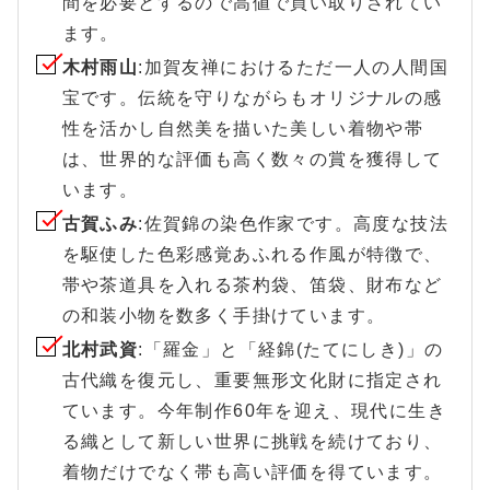
間を必要とするので高値で買い取りされてい
ます。
木村雨山
:加賀友禅におけるただ一人の人間国
宝です。伝統を守りながらもオリジナルの感
性を活かし自然美を描いた美しい着物や帯
は、世界的な評価も高く数々の賞を獲得して
います。
古賀ふみ
:佐賀錦の染色作家です。高度な技法
を駆使した色彩感覚あふれる作風が特徴で、
帯や茶道具を入れる茶杓袋、笛袋、財布など
の和装小物を数多く手掛けています。
北村武資
:「羅金」と「経錦(たてにしき)」の
古代織を復元し、重要無形文化財に指定され
ています。今年制作60年を迎え、現代に生き
る織として新しい世界に挑戦を続けており、
着物だけでなく帯も高い評価を得ています。