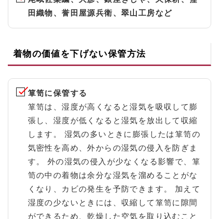
田織物、誉田屋源兵衛、翠山工房など
着物の価値を下げない保管方法
箪笥に保管する
箪笥は、湿度が高くなると湿気を吸収して膨
張し、湿度が低くなると湿気を放出して収縮
します。 湿気の多いときに膨張したは箪笥の
気密性を高め、外からの湿気の侵入を防ぎま
す。 外の湿気の侵入が少なくなる影響で、箪
笥の中の着物は余分な湿気を溜めることがな
くなり、カビの発生を予防できます。 加えて
湿度の少ないときには、収縮して箪笥に隙間
ができるため、乾燥した空気を取り込むこと