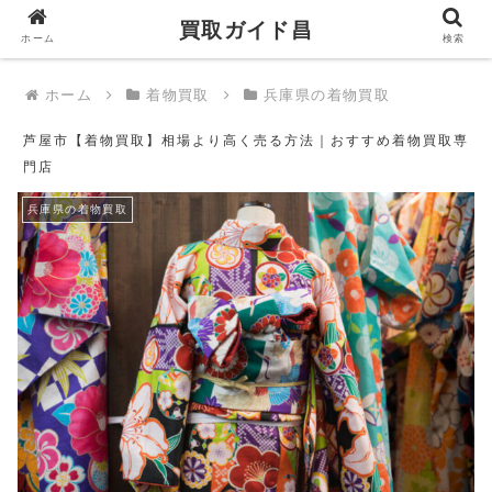
買取ガイド昌
買取ガイド昌
ホーム
検索
ホーム
着物買取
兵庫県の着物買取
芦屋市【着物買取】相場より高く売る方法｜おすすめ着物買取専
門店
兵庫県の着物買取