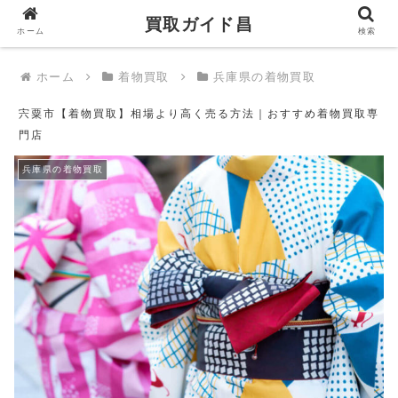
買取ガイド昌
買取ガイド昌
ホーム
検索
ホーム
着物買取
兵庫県の着物買取
宍粟市【着物買取】相場より高く売る方法｜おすすめ着物買取専
門店
兵庫県の着物買取