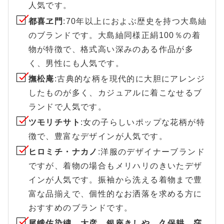
人気です。
都喜ヱ門
:70年以上におよぶ歴史を持つ大島紬
のブランドです。大島紬同様正絹100％の着
物が特徴で、格式高い深みのある作品が多
く、男性にも人気です。
撫松庵
:古典的な柄を現代的に大胆にアレンジ
したものが多く、カジュアルに着こなせるブ
ランドで人気です。
ツモリチサト
:女の子らしいポップな花柄が特
徴で、豊富なデザインが人気です。
ヒロミチ・ナカノ
:洋服のデザイナーブランド
ですが、着物の場合もメリハリのきいたデザ
インが人気です。振袖から洗える着物まで豊
富な品揃えで、個性的なお洒落を求める方に
おすすめのブランドです。
尾峨佐染繍、大彦、銀座きしや、久保耕、窪