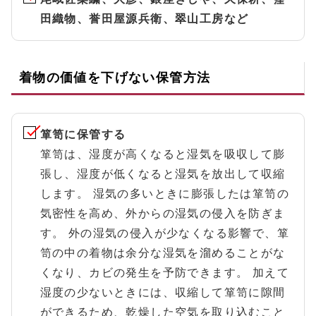
田織物、誉田屋源兵衛、翠山工房など
着物の価値を下げない保管方法
箪笥に保管する
箪笥は、湿度が高くなると湿気を吸収して膨
張し、湿度が低くなると湿気を放出して収縮
します。 湿気の多いときに膨張したは箪笥の
気密性を高め、外からの湿気の侵入を防ぎま
す。 外の湿気の侵入が少なくなる影響で、箪
笥の中の着物は余分な湿気を溜めることがな
くなり、カビの発生を予防できます。 加えて
湿度の少ないときには、収縮して箪笥に隙間
ができるため、乾燥した空気を取り込むこと