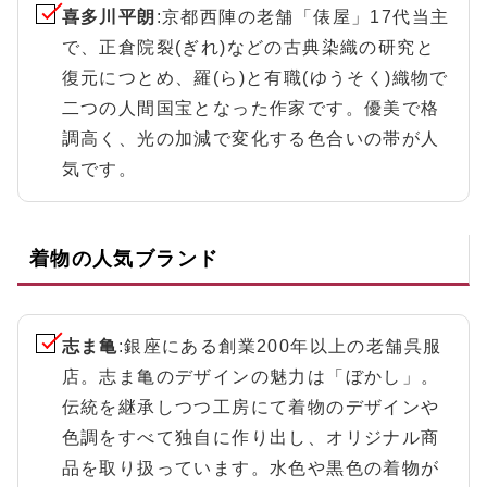
喜多川平朗
:京都西陣の老舗「俵屋」17代当主
で、正倉院裂(ぎれ)などの古典染織の研究と
復元につとめ、羅(ら)と有職(ゆうそく)織物で
二つの人間国宝となった作家です。優美で格
調高く、光の加減で変化する色合いの帯が人
気です。
着物の人気ブランド
志ま亀
:銀座にある創業200年以上の老舗呉服
店。志ま亀のデザインの魅力は「ぼかし」。
伝統を継承しつつ工房にて着物のデザインや
色調をすべて独自に作り出し、オリジナル商
品を取り扱っています。水色や黒色の着物が