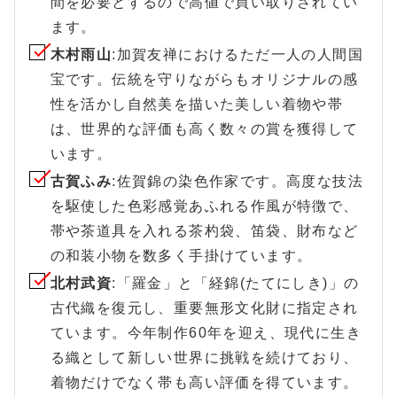
間を必要とするので高値で買い取りされてい
ます。
木村雨山
:加賀友禅におけるただ一人の人間国
宝です。伝統を守りながらもオリジナルの感
性を活かし自然美を描いた美しい着物や帯
は、世界的な評価も高く数々の賞を獲得して
います。
古賀ふみ
:佐賀錦の染色作家です。高度な技法
を駆使した色彩感覚あふれる作風が特徴で、
帯や茶道具を入れる茶杓袋、笛袋、財布など
の和装小物を数多く手掛けています。
北村武資
:「羅金」と「経錦(たてにしき)」の
古代織を復元し、重要無形文化財に指定され
ています。今年制作60年を迎え、現代に生き
る織として新しい世界に挑戦を続けており、
着物だけでなく帯も高い評価を得ています。