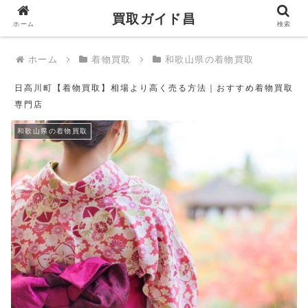
買取ガイド昌
買取ガイド昌
ホーム
検索
ホーム
着物買取
和歌山県の着物買取
日高川町【着物買取】相場より高く売る方法｜おすすめ着物買取
専門店
和歌山県の着物買取