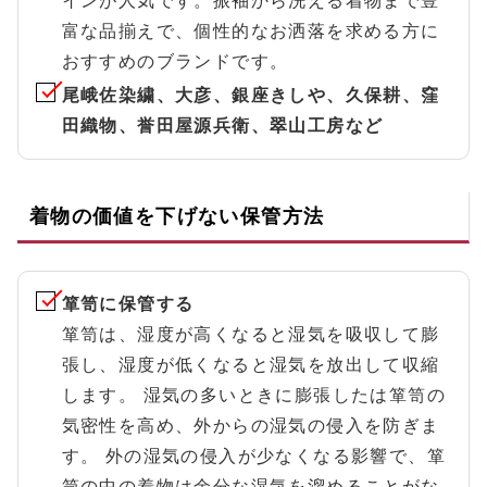
インが人気です。振袖から洗える着物まで豊
富な品揃えで、個性的なお洒落を求める方に
おすすめのブランドです。
尾峨佐染繍、大彦、銀座きしや、久保耕、窪
田織物、誉田屋源兵衛、翠山工房など
着物の価値を下げない保管方法
箪笥に保管する
箪笥は、湿度が高くなると湿気を吸収して膨
張し、湿度が低くなると湿気を放出して収縮
します。 湿気の多いときに膨張したは箪笥の
気密性を高め、外からの湿気の侵入を防ぎま
す。 外の湿気の侵入が少なくなる影響で、箪
笥の中の着物は余分な湿気を溜めることがな