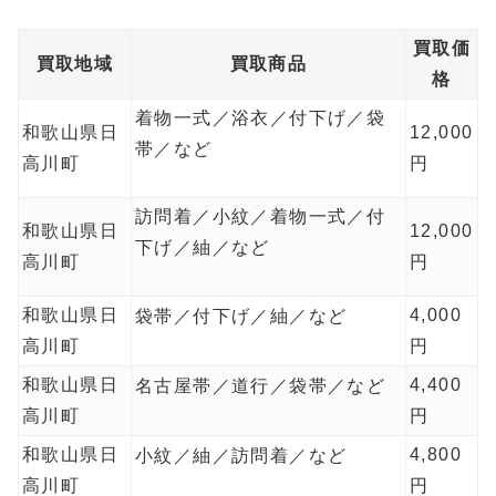
買取価
買取地域
買取商品
格
着物一式／浴衣／付下げ／袋
和歌山県日
12,000
帯／など
高川町
円
訪問着／小紋／着物一式／付
和歌山県日
12,000
下げ／紬／など
高川町
円
和歌山県日
4,000
袋帯／付下げ／紬／など
高川町
円
和歌山県日
4,400
名古屋帯／道行／袋帯／など
高川町
円
和歌山県日
4,800
小紋／紬／訪問着／など
高川町
円