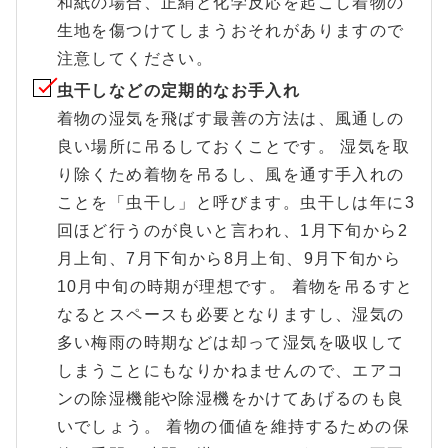
和紙の場合、正絹と化学反応を起こし着物の
生地を傷つけてしまうおそれがありますので
注意してください。
虫干しなどの定期的なお手入れ
着物の湿気を飛ばす最善の方法は、風通しの
良い場所に吊るしておくことです。 湿気を取
り除くため着物を吊るし、風を通す手入れの
ことを「虫干し」と呼びます。虫干しは年に3
回ほど行うのが良いと言われ、1月下旬から2
月上旬、7月下旬から8月上旬、9月下旬から
10月中旬の時期が理想です。 着物を吊るすと
なるとスペースも必要となりますし、湿気の
多い梅雨の時期などは却って湿気を吸収して
しまうことにもなりかねませんので、エアコ
ンの除湿機能や除湿機をかけてあげるのも良
いでしょう。 着物の価値を維持するための保