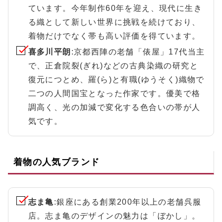
ています。今年制作60年を迎え、現代に生き
る織として新しい世界に挑戦を続けており、
着物だけでなく帯も高い評価を得ています。
喜多川平朗
:京都西陣の老舗「俵屋」17代当主
で、正倉院裂(ぎれ)などの古典染織の研究と
復元につとめ、羅(ら)と有職(ゆうそく)織物で
二つの人間国宝となった作家です。優美で格
調高く、光の加減で変化する色合いの帯が人
気です。
着物の人気ブランド
志ま亀
:銀座にある創業200年以上の老舗呉服
店。志ま亀のデザインの魅力は「ぼかし」。