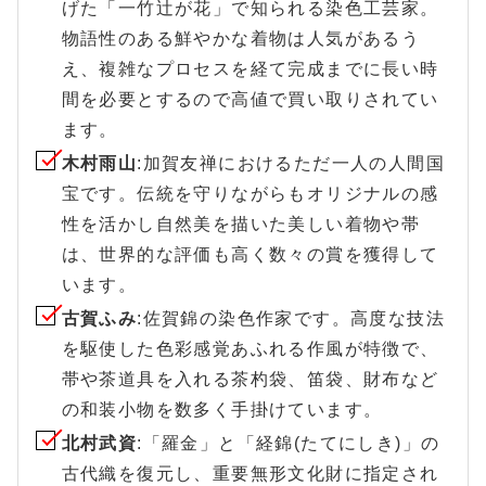
げた「一竹辻が花」で知られる染色工芸家。
物語性のある鮮やかな着物は人気があるう
え、複雑なプロセスを経て完成までに長い時
間を必要とするので高値で買い取りされてい
ます。
木村雨山
:加賀友禅におけるただ一人の人間国
宝です。伝統を守りながらもオリジナルの感
性を活かし自然美を描いた美しい着物や帯
は、世界的な評価も高く数々の賞を獲得して
います。
古賀ふみ
:佐賀錦の染色作家です。高度な技法
を駆使した色彩感覚あふれる作風が特徴で、
帯や茶道具を入れる茶杓袋、笛袋、財布など
の和装小物を数多く手掛けています。
北村武資
:「羅金」と「経錦(たてにしき)」の
古代織を復元し、重要無形文化財に指定され