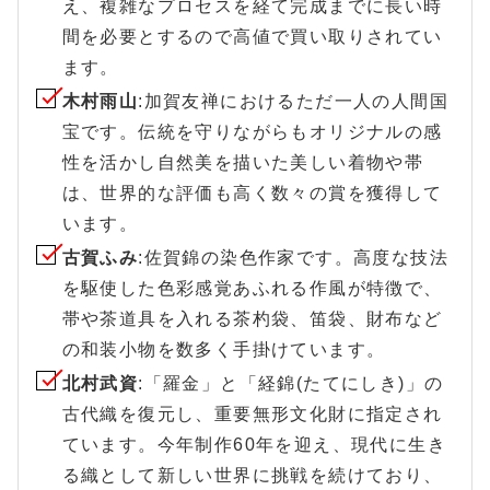
え、複雑なプロセスを経て完成までに長い時
間を必要とするので高値で買い取りされてい
ます。
木村雨山
:加賀友禅におけるただ一人の人間国
宝です。伝統を守りながらもオリジナルの感
性を活かし自然美を描いた美しい着物や帯
は、世界的な評価も高く数々の賞を獲得して
います。
古賀ふみ
:佐賀錦の染色作家です。高度な技法
を駆使した色彩感覚あふれる作風が特徴で、
帯や茶道具を入れる茶杓袋、笛袋、財布など
の和装小物を数多く手掛けています。
北村武資
:「羅金」と「経錦(たてにしき)」の
古代織を復元し、重要無形文化財に指定され
ています。今年制作60年を迎え、現代に生き
る織として新しい世界に挑戦を続けており、