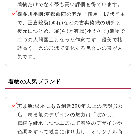
着物だけでなく帯も高い評価を得ています。
喜多川平朗
:京都西陣の老舗「俵屋」17代当主
で、正倉院裂(ぎれ)などの古典染織の研究と
復元につとめ、羅(ら)と有職(ゆうそく)織物で
二つの人間国宝となった作家です。優美で格
調高く、光の加減で変化する色合いの帯が人
気です。
着物の人気ブランド
志ま亀
:銀座にある創業200年以上の老舗呉服
店。志ま亀のデザインの魅力は「ぼかし」。
伝統を継承しつつ工房にて着物のデザインや
色調をすべて独自に作り出し、オリジナル商