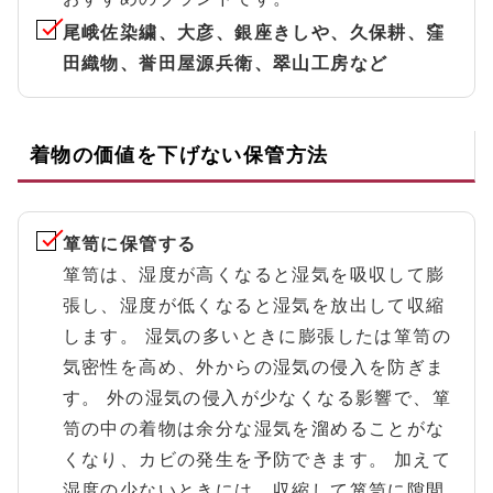
尾峨佐染繍、大彦、銀座きしや、久保耕、窪
田織物、誉田屋源兵衛、翠山工房など
着物の価値を下げない保管方法
箪笥に保管する
箪笥は、湿度が高くなると湿気を吸収して膨
張し、湿度が低くなると湿気を放出して収縮
します。 湿気の多いときに膨張したは箪笥の
気密性を高め、外からの湿気の侵入を防ぎま
す。 外の湿気の侵入が少なくなる影響で、箪
笥の中の着物は余分な湿気を溜めることがな
くなり、カビの発生を予防できます。 加えて
湿度の少ないときには、収縮して箪笥に隙間