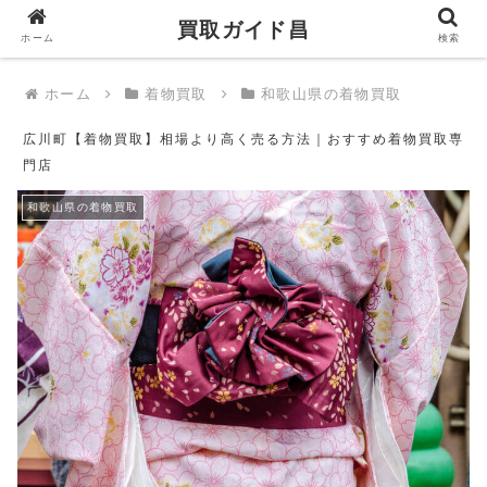
買取ガイド昌
買取ガイド昌
ホーム
検索
ホーム
着物買取
和歌山県の着物買取
広川町【着物買取】相場より高く売る方法｜おすすめ着物買取専
門店
和歌山県の着物買取