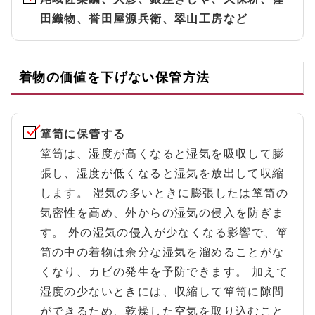
田織物、誉田屋源兵衛、翠山工房など
着物の価値を下げない保管方法
箪笥に保管する
箪笥は、湿度が高くなると湿気を吸収して膨
張し、湿度が低くなると湿気を放出して収縮
します。 湿気の多いときに膨張したは箪笥の
気密性を高め、外からの湿気の侵入を防ぎま
す。 外の湿気の侵入が少なくなる影響で、箪
笥の中の着物は余分な湿気を溜めることがな
くなり、カビの発生を予防できます。 加えて
湿度の少ないときには、収縮して箪笥に隙間
ができるため、乾燥した空気を取り込むこと