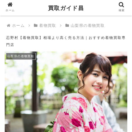
買取ガイド昌
買取ガイド昌
ホーム
検索
ホーム
着物買取
山梨県の着物買取
忍野村【着物買取】相場より高く売る方法｜おすすめ着物買取専
門店
山梨県の着物買取