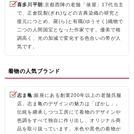
喜多川平朗
:京都西陣の老舗「俵屋」17代当主
で、正倉院裂(ぎれ)などの古典染織の研究と
復元につとめ、羅(ら)と有職(ゆうそく)織物で
二つの人間国宝となった作家です。優美で格
調高く、光の加減で変化する色合いの帯が人
気です。
着物の人気ブランド
志ま亀
:銀座にある創業200年以上の老舗呉服
店。志ま亀のデザインの魅力は「ぼかし」。
伝統を継承しつつ工房にて着物のデザインや
色調をすべて独自に作り出し、オリジナル商
品を取り扱っています。水色や黒色の着物が