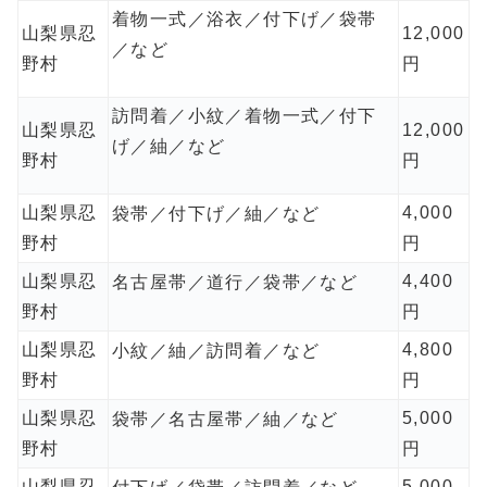
着物一式／浴衣／付下げ／袋帯
山梨県忍
12,000
／など
野村
円
訪問着／小紋／着物一式／付下
山梨県忍
12,000
げ／紬／など
野村
円
山梨県忍
4,000
袋帯／付下げ／紬／など
野村
円
山梨県忍
4,400
名古屋帯／道行／袋帯／など
野村
円
山梨県忍
4,800
小紋／紬／訪問着／など
野村
円
山梨県忍
5,000
袋帯／名古屋帯／紬／など
野村
円
山梨県忍
5,000