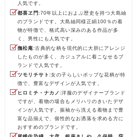
人気です。
都喜ヱ門
:70年以上におよぶ歴史を持つ大島紬
のブランドです。大島紬同様正絹100％の着
物が特徴で、格式高い深みのある作品が多
く、男性にも人気です。
撫松庵
:古典的な柄を現代的に大胆にアレンジ
したものが多く、カジュアルに着こなせるブ
ランドで人気です。
ツモリチサト
:女の子らしいポップな花柄が特
徴で、豊富なデザインが人気です。
ヒロミチ・ナカノ
:洋服のデザイナーブランド
ですが、着物の場合もメリハリのきいたデザ
インが人気です。振袖から洗える着物まで豊
富な品揃えで、個性的なお洒落を求める方に
おすすめのブランドです。
尾峨佐染繍、大彦、銀座きしや、久保耕、窪