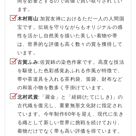
間を必要とするので高値で買い取りされてい
ます。
木村雨山
:加賀友禅におけるただ一人の人間国
宝です。伝統を守りながらもオリジナルの感
性を活かし自然美を描いた美しい着物や帯
は、世界的な評価も高く数々の賞を獲得して
います。
古賀ふみ
:佐賀錦の染色作家です。高度な技法
を駆使した色彩感覚あふれる作風が特徴で、
帯や茶道具を入れる茶杓袋、笛袋、財布など
の和装小物を数多く手掛けています。
北村武資
:「羅金」と「経錦(たてにしき)」の
古代織を復元し、重要無形文化財に指定され
ています。今年制作60年を迎え、現代に生き
る織として新しい世界に挑戦を続けており、
着物だけでなく帯も高い評価を得ています。