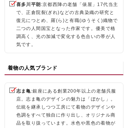
喜多川平朗
:京都西陣の老舗「俵屋」17代当主
で、正倉院裂(ぎれ)などの古典染織の研究と
復元につとめ、羅(ら)と有職(ゆうそく)織物で
二つの人間国宝となった作家です。優美で格
調高く、光の加減で変化する色合いの帯が人
気です。
着物の人気ブランド
志ま亀
:銀座にある創業200年以上の老舗呉服
店。志ま亀のデザインの魅力は「ぼかし」。
伝統を継承しつつ工房にて着物のデザインや
色調をすべて独自に作り出し、オリジナル商
品を取り扱っています。水色や黒色の着物が