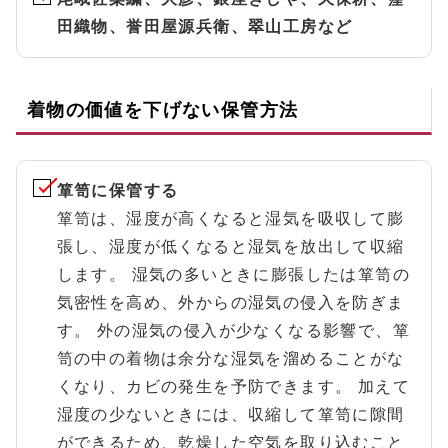
田織物、誉田屋源兵衛、翠山工房など
着物の価値を下げない保管方法
箪笥に保管する
箪笥は、湿度が高くなると湿気を吸収して膨
張し、湿度が低くなると湿気を放出して収縮
します。 湿気の多いときに膨張したは箪笥の
気密性を高め、外からの湿気の侵入を防ぎま
す。 外の湿気の侵入が少なくなる影響で、箪
笥の中の着物は余分な湿気を溜めることがな
くなり、カビの発生を予防できます。 加えて
湿度の少ないときには、収縮して箪笥に隙間
ができるため、乾燥した空気を取り込むこと