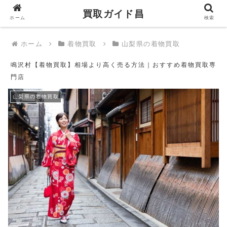
買取ガイド昌
買取ガイド昌
ホーム
検索
ホーム
着物買取
山梨県の着物買取
鳴沢村【着物買取】相場より高く売る方法｜おすすめ着物買取専
門店
山梨県の着物買取