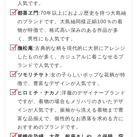
人気です。
都喜ヱ門
:70年以上におよぶ歴史を持つ大島紬
のブランドです。大島紬同様正絹100％の着
物が特徴で、格式高い深みのある作品が多
く、男性にも人気です。
撫松庵
:古典的な柄を現代的に大胆にアレンジ
したものが多く、カジュアルに着こなせるブ
ランドで人気です。
ツモリチサト
:女の子らしいポップな花柄が特
徴で、豊富なデザインが人気です。
ヒロミチ・ナカノ
:洋服のデザイナーブランド
ですが、着物の場合もメリハリのきいたデザ
インが人気です。振袖から洗える着物まで豊
富な品揃えで、個性的なお洒落を求める方に
おすすめのブランドです。
尾峨佐染繍、大彦、銀座きしや、久保耕、窪