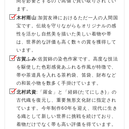
間を必要とするので高値で買い取りされてい
ます。
木村雨山
:加賀友禅におけるただ一人の人間国
宝です。伝統を守りながらもオリジナルの感
性を活かし自然美を描いた美しい着物や帯
は、世界的な評価も高く数々の賞を獲得して
います。
古賀ふみ
:佐賀錦の染色作家です。高度な技法
を駆使した色彩感覚あふれる作風が特徴で、
帯や茶道具を入れる茶杓袋、笛袋、財布など
の和装小物を数多く手掛けています。
北村武資
:「羅金」と「経錦(たてにしき)」の
古代織を復元し、重要無形文化財に指定され
ています。今年制作60年を迎え、現代に生き
る織として新しい世界に挑戦を続けており、
着物だけでなく帯も高い評価を得ています。