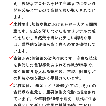
え、複雑なプロセスを経て完成までに長い時
間を必要とするので高値で買い取りされてい
ます。
木村雨山
:加賀友禅におけるただ一人の人間国
宝です。伝統を守りながらもオリジナルの感
性を活かし自然美を描いた美しい着物や帯
は、世界的な評価も高く数々の賞を獲得して
います。
古賀ふみ
:佐賀錦の染色作家です。高度な技法
を駆使した色彩感覚あふれる作風が特徴で、
帯や茶道具を入れる茶杓袋、笛袋、財布など
の和装小物を数多く手掛けています。
北村武資
:「羅金」と「経錦(たてにしき)」の
古代織を復元し、重要無形文化財に指定され
ています。今年制作60年を迎え、現代に生き
る織として新しい世界に挑戦を続けており、