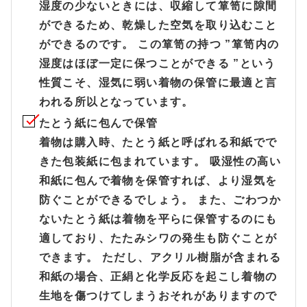
湿度の少ないときには、収縮して箪笥に隙間
ができるため、乾燥した空気を取り込むこと
ができるのです。 この箪笥の持つ ”箪笥内の
湿度はほぼ一定に保つことができる ”という
性質こそ、湿気に弱い着物の保管に最適と言
われる所以となっています。
たとう紙に包んで保管
着物は購入時、たとう紙と呼ばれる和紙でで
きた包装紙に包まれています。 吸湿性の高い
和紙に包んで着物を保管すれば、より湿気を
防ぐことができるでしょう。 また、ごわつか
ないたとう紙は着物を平らに保管するのにも
適しており、たたみシワの発生も防ぐことが
できます。 ただし、アクリル樹脂が含まれる
和紙の場合、正絹と化学反応を起こし着物の
生地を傷つけてしまうおそれがありますので