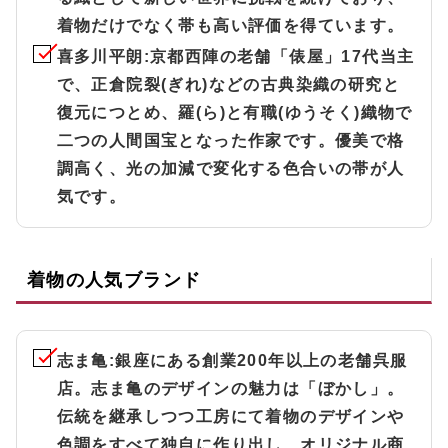
着物だけでなく帯も高い評価を得ています。
喜多川平朗
:京都西陣の老舗「俵屋」17代当主
で、正倉院裂(ぎれ)などの古典染織の研究と
復元につとめ、羅(ら)と有職(ゆうそく)織物で
二つの人間国宝となった作家です。優美で格
調高く、光の加減で変化する色合いの帯が人
気です。
着物の人気ブランド
志ま亀
:銀座にある創業200年以上の老舗呉服
店。志ま亀のデザインの魅力は「ぼかし」。
伝統を継承しつつ工房にて着物のデザインや
色調をすべて独自に作り出し、オリジナル商