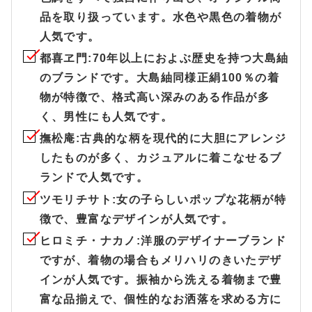
品を取り扱っています。水色や黒色の着物が
人気です。
都喜ヱ門
:70年以上におよぶ歴史を持つ大島紬
のブランドです。大島紬同様正絹100％の着
物が特徴で、格式高い深みのある作品が多
く、男性にも人気です。
撫松庵
:古典的な柄を現代的に大胆にアレンジ
したものが多く、カジュアルに着こなせるブ
ランドで人気です。
ツモリチサト
:女の子らしいポップな花柄が特
徴で、豊富なデザインが人気です。
ヒロミチ・ナカノ
:洋服のデザイナーブランド
ですが、着物の場合もメリハリのきいたデザ
インが人気です。振袖から洗える着物まで豊
富な品揃えで、個性的なお洒落を求める方に