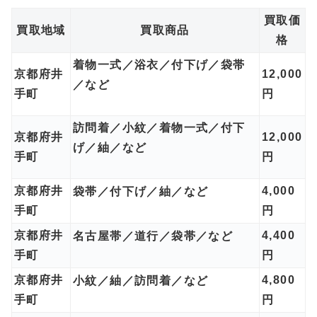
買取価
買取地域
買取商品
格
着物一式／浴衣／付下げ／袋帯
京都府井
12,000
／など
手町
円
訪問着／小紋／着物一式／付下
京都府井
12,000
げ／紬／など
手町
円
京都府井
4,000
袋帯／付下げ／紬／など
手町
円
京都府井
4,400
名古屋帯／道行／袋帯／など
手町
円
京都府井
4,800
小紋／紬／訪問着／など
手町
円