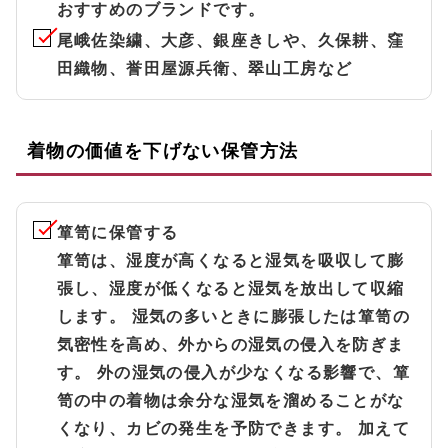
おすすめのブランドです。
尾峨佐染繍、大彦、銀座きしや、久保耕、窪
田織物、誉田屋源兵衛、翠山工房など
着物の価値を下げない保管方法
箪笥に保管する
箪笥は、湿度が高くなると湿気を吸収して膨
張し、湿度が低くなると湿気を放出して収縮
します。 湿気の多いときに膨張したは箪笥の
気密性を高め、外からの湿気の侵入を防ぎま
す。 外の湿気の侵入が少なくなる影響で、箪
笥の中の着物は余分な湿気を溜めることがな
くなり、カビの発生を予防できます。 加えて