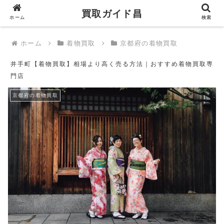
買取ガイド昌
買取ガイド昌
ホーム
検索
ホーム
着物買取
京都府の着物買取
井手町【着物買取】相場より高く売る方法｜おすすめ着物買取専
門店
京都府の着物買取