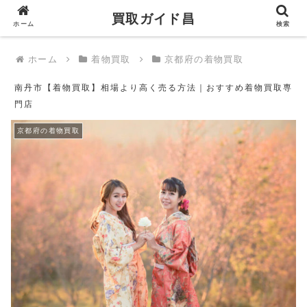
買取ガイド昌
買取ガイド昌
ホーム
検索
ホーム
着物買取
京都府の着物買取
南丹市【着物買取】相場より高く売る方法｜おすすめ着物買取専
門店
京都府の着物買取