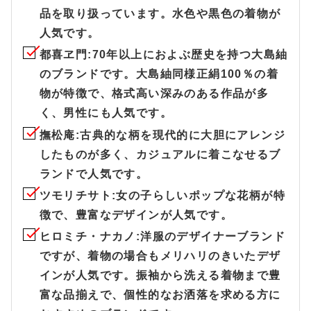
品を取り扱っています。水色や黒色の着物が
人気です。
都喜ヱ門
:70年以上におよぶ歴史を持つ大島紬
のブランドです。大島紬同様正絹100％の着
物が特徴で、格式高い深みのある作品が多
く、男性にも人気です。
撫松庵
:古典的な柄を現代的に大胆にアレンジ
したものが多く、カジュアルに着こなせるブ
ランドで人気です。
ツモリチサト
:女の子らしいポップな花柄が特
徴で、豊富なデザインが人気です。
ヒロミチ・ナカノ
:洋服のデザイナーブランド
ですが、着物の場合もメリハリのきいたデザ
インが人気です。振袖から洗える着物まで豊
富な品揃えで、個性的なお洒落を求める方に