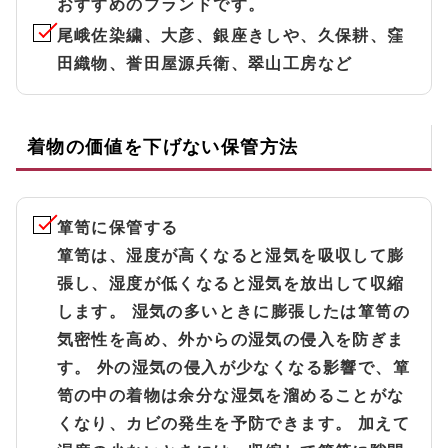
おすすめのブランドです。
尾峨佐染繍、大彦、銀座きしや、久保耕、窪
田織物、誉田屋源兵衛、翠山工房など
着物の価値を下げない保管方法
箪笥に保管する
箪笥は、湿度が高くなると湿気を吸収して膨
張し、湿度が低くなると湿気を放出して収縮
します。 湿気の多いときに膨張したは箪笥の
気密性を高め、外からの湿気の侵入を防ぎま
す。 外の湿気の侵入が少なくなる影響で、箪
笥の中の着物は余分な湿気を溜めることがな
くなり、カビの発生を予防できます。 加えて