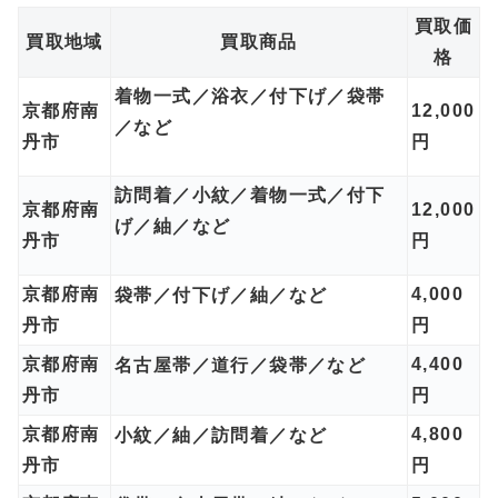
買取価
買取地域
買取商品
格
着物一式／浴衣／付下げ／袋帯
京都府南
12,000
／など
丹市
円
訪問着／小紋／着物一式／付下
京都府南
12,000
げ／紬／など
丹市
円
京都府南
4,000
袋帯／付下げ／紬／など
丹市
円
京都府南
4,400
名古屋帯／道行／袋帯／など
丹市
円
京都府南
4,800
小紋／紬／訪問着／など
丹市
円