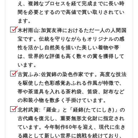
え、複雑なプロセスを経て完成までに長い時
間を必要とするので高値で買い取りされてい
ます。
木村雨山
:加賀友禅におけるただ一人の人間国
宝です。伝統を守りながらもオリジナルの感
性を活かし自然美を描いた美しい着物や帯
は、世界的な評価も高く数々の賞を獲得して
います。
古賀ふみ
:佐賀錦の染色作家です。高度な技法
を駆使した色彩感覚あふれる作風が特徴で、
帯や茶道具を入れる茶杓袋、笛袋、財布など
の和装小物を数多く手掛けています。
北村武資
:「羅金」と「経錦(たてにしき)」の
古代織を復元し、重要無形文化財に指定され
ています。今年制作60年を迎え、現代に生き
る織として新しい世界に挑戦を続けており、