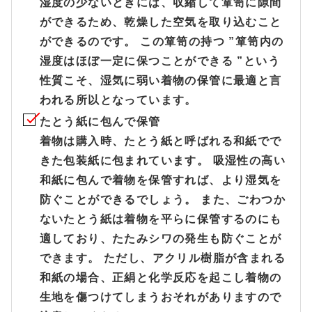
湿度の少ないときには、収縮して箪笥に隙間
ができるため、乾燥した空気を取り込むこと
ができるのです。 この箪笥の持つ ”箪笥内の
湿度はほぼ一定に保つことができる ”という
性質こそ、湿気に弱い着物の保管に最適と言
われる所以となっています。
たとう紙に包んで保管
着物は購入時、たとう紙と呼ばれる和紙でで
きた包装紙に包まれています。 吸湿性の高い
和紙に包んで着物を保管すれば、より湿気を
防ぐことができるでしょう。 また、ごわつか
ないたとう紙は着物を平らに保管するのにも
適しており、たたみシワの発生も防ぐことが
できます。 ただし、アクリル樹脂が含まれる
和紙の場合、正絹と化学反応を起こし着物の
生地を傷つけてしまうおそれがありますので