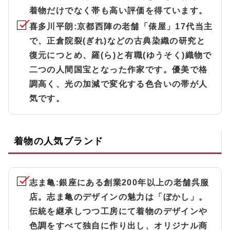
着物だけでなく帯も高い評価を得ています。
喜多川平朗
:京都西陣の老舗「俵屋」17代当主
で、正倉院裂(ぎれ)などの古典染織の研究と
復元につとめ、羅(ら)と有職(ゆうそく)織物で
二つの人間国宝となった作家です。優美で格
調高く、光の加減で変化する色合いの帯が人
気です。
着物の人気ブランド
志ま亀
:銀座にある創業200年以上の老舗呉服
店。志ま亀のデザインの魅力は「ぼかし」。
伝統を継承しつつ工房にて着物のデザインや
色調をすべて独自に作り出し、オリジナル商