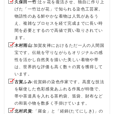
久保田一竹
:辻ヶ花を復活させ、独自に作り上
げた「一竹辻が花」で知られる染色工芸家。
物語性のある鮮やかな着物は人気があるう
え、複雑なプロセスを経て完成までに長い時
間を必要とするので高値で買い取りされてい
ます。
木村雨山
:加賀友禅におけるただ一人の人間国
宝です。伝統を守りながらもオリジナルの感
性を活かし自然美を描いた美しい着物や帯
は、世界的な評価も高く数々の賞を獲得して
います。
古賀ふみ
:佐賀錦の染色作家です。高度な技法
を駆使した色彩感覚あふれる作風が特徴で、
帯や茶道具を入れる茶杓袋、笛袋、財布など
の和装小物を数多く手掛けています。
北村武資
:「羅金」と「経錦(たてにしき)」の