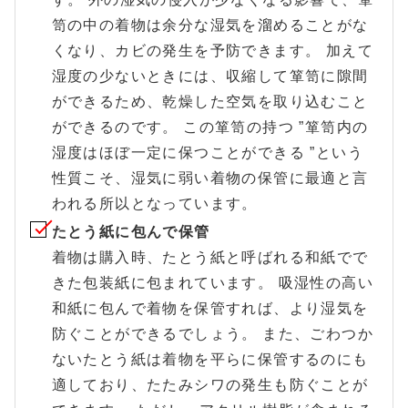
笥の中の着物は余分な湿気を溜めることがな
くなり、カビの発生を予防できます。 加えて
湿度の少ないときには、収縮して箪笥に隙間
ができるため、乾燥した空気を取り込むこと
ができるのです。 この箪笥の持つ ”箪笥内の
湿度はほぼ一定に保つことができる ”という
性質こそ、湿気に弱い着物の保管に最適と言
われる所以となっています。
たとう紙に包んで保管
着物は購入時、たとう紙と呼ばれる和紙でで
きた包装紙に包まれています。 吸湿性の高い
和紙に包んで着物を保管すれば、より湿気を
防ぐことができるでしょう。 また、ごわつか
ないたとう紙は着物を平らに保管するのにも
適しており、たたみシワの発生も防ぐことが