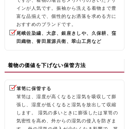
ですが、着物の場合もメリハリのきいたデザ
インが人気です。振袖から洗える着物まで豊
富な品揃えで、個性的なお洒落を求める方に
おすすめのブランドです。
尾峨佐染繍、大彦、銀座きしや、久保耕、窪
田織物、誉田屋源兵衛、翠山工房など
着物の価値を下げない保管方法
箪笥に保管する
箪笥は、湿度が高くなると湿気を吸収して膨
張し、湿度が低くなると湿気を放出して収縮
します。 湿気の多いときに膨張したは箪笥の
気密性を高め、外からの湿気の侵入を防ぎま
す。 外の湿気の侵入が少なくなる影響で、箪