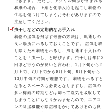
できます。 ただし、アクリル樹脂が含まれる
和紙の場合、正絹と化学反応を起こし着物の
生地を傷つけてしまうおそれがありますので
注意してください。
虫干しなどの定期的なお手入れ
着物の湿気を飛ばす最善の方法は、風通しの
良い場所に吊るしておくことです。 湿気を取
り除くため着物を吊るし、風を通す手入れの
ことを「虫干し」と呼びます。虫干しは年に3
回ほど行うのが良いと言われ、1月下旬から2
月上旬、7月下旬から8月上旬、9月下旬から
10月中旬の時期が理想です。 着物を吊るすと
なるとスペースも必要となりますし、湿気の
多い梅雨の時期などは却って湿気を吸収して
しまうことにもなりかねませんので、エアコ
ンの除湿機能や除湿機をかけてあげるのも良