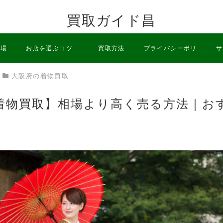
買取ガイド昌
相場
お店を選ぶコツ
買取方法
プライバシーポリシ
サ
大阪府の着物買取
ー
着物買取】相場より高く売る方法｜お