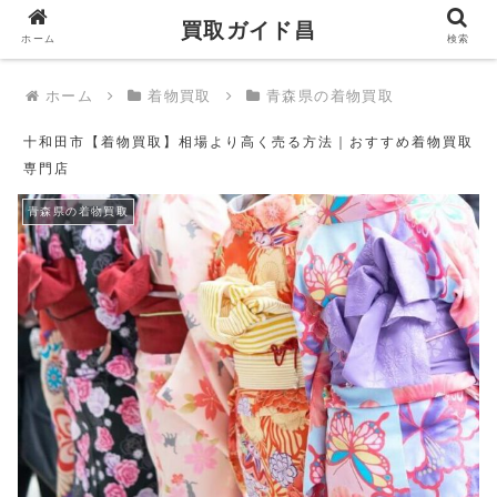
買取ガイド昌
買取ガイド昌
ホーム
検索
ホーム
着物買取
青森県の着物買取
十和田市【着物買取】相場より高く売る方法｜おすすめ着物買取
専門店
青森県の着物買取