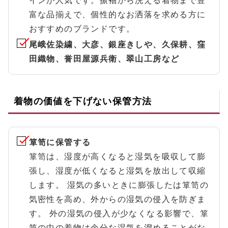
インが人気です。振袖から洗える着物まで豊
富な品揃えで、個性的なお洒落を求める方に
おすすめのブランドです。
尾峨佐染繍、大彦、銀座きしや、久保耕、窪
田織物、誉田屋源兵衛、翠山工房など
着物の価値を下げない保管方法
箪笥に保管する
箪笥は、湿度が高くなると湿気を吸収して膨
張し、湿度が低くなると湿気を放出して収縮
します。 湿気の多いときに膨張したは箪笥の
気密性を高め、外からの湿気の侵入を防ぎま
す。 外の湿気の侵入が少なくなる影響で、箪
笥の中の着物は余分な湿気を溜めることがな