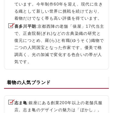
ています。今年制作60年を迎え、現代に生き
る織として新しい世界に挑戦を続けており、
着物だけでなく帯も高い評価を得ています。
喜多川平朗
:京都西陣の老舗「俵屋」17代当主
で、正倉院裂(ぎれ)などの古典染織の研究と
復元につとめ、羅(ら)と有職(ゆうそく)織物で
二つの人間国宝となった作家です。優美で格
調高く、光の加減で変化する色合いの帯が人
気です。
着物の人気ブランド
志ま亀
:銀座にある創業200年以上の老舗呉服
店。志ま亀のデザインの魅力は「ぼかし」。