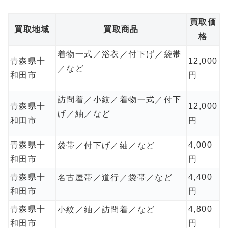
買取価
買取地域
買取商品
格
着物一式／浴衣／付下げ／袋帯
青森県十
12,000
／など
和田市
円
訪問着／小紋／着物一式／付下
青森県十
12,000
げ／紬／など
和田市
円
青森県十
4,000
袋帯／付下げ／紬／など
和田市
円
青森県十
4,400
名古屋帯／道行／袋帯／など
和田市
円
青森県十
4,800
小紋／紬／訪問着／など
和田市
円