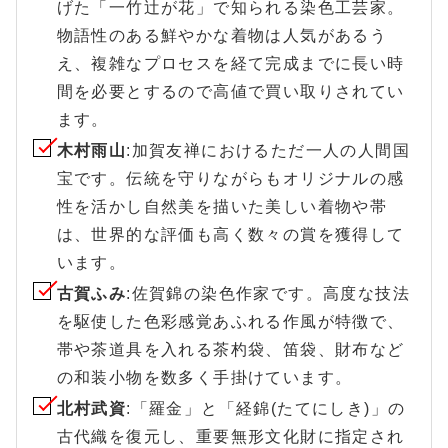
げた「一竹辻が花」で知られる染色工芸家。
物語性のある鮮やかな着物は人気があるう
え、複雑なプロセスを経て完成までに長い時
間を必要とするので高値で買い取りされてい
ます。
木村雨山
:加賀友禅におけるただ一人の人間国
宝です。伝統を守りながらもオリジナルの感
性を活かし自然美を描いた美しい着物や帯
は、世界的な評価も高く数々の賞を獲得して
います。
古賀ふみ
:佐賀錦の染色作家です。高度な技法
を駆使した色彩感覚あふれる作風が特徴で、
帯や茶道具を入れる茶杓袋、笛袋、財布など
の和装小物を数多く手掛けています。
北村武資
:「羅金」と「経錦(たてにしき)」の
古代織を復元し、重要無形文化財に指定され