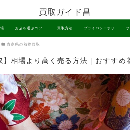
買取ガイド昌
相場
お店を選ぶコツ
買取方法
プライバシーポリシ
サ
青森県の着物買取
ー
取】相場より高く売る方法｜おすすめ