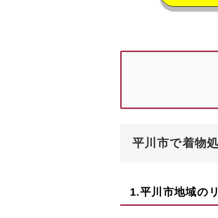
平川市で着物
1.
平川市
地域の