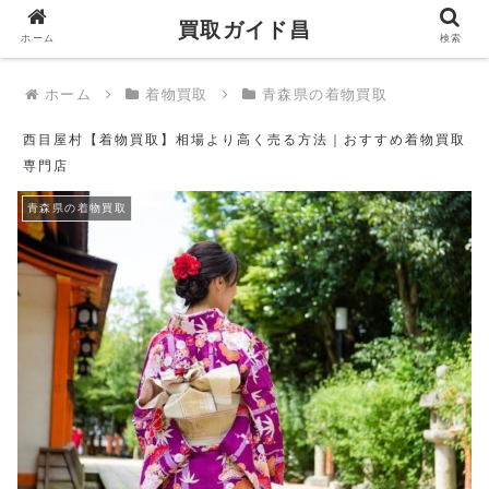
買取ガイド昌
買取ガイド昌
ホーム
検索
ホーム
着物買取
青森県の着物買取
西目屋村【着物買取】相場より高く売る方法｜おすすめ着物買取
専門店
青森県の着物買取