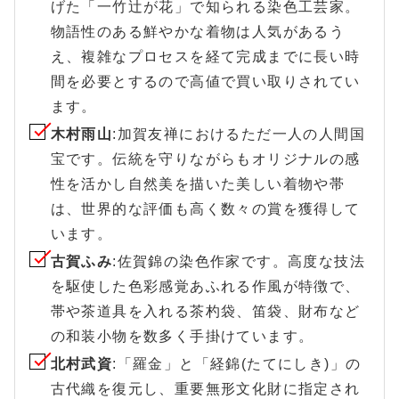
げた「一竹辻が花」で知られる染色工芸家。
物語性のある鮮やかな着物は人気があるう
え、複雑なプロセスを経て完成までに長い時
間を必要とするので高値で買い取りされてい
ます。
木村雨山
:加賀友禅におけるただ一人の人間国
宝です。伝統を守りながらもオリジナルの感
性を活かし自然美を描いた美しい着物や帯
は、世界的な評価も高く数々の賞を獲得して
います。
古賀ふみ
:佐賀錦の染色作家です。高度な技法
を駆使した色彩感覚あふれる作風が特徴で、
帯や茶道具を入れる茶杓袋、笛袋、財布など
の和装小物を数多く手掛けています。
北村武資
:「羅金」と「経錦(たてにしき)」の
古代織を復元し、重要無形文化財に指定され