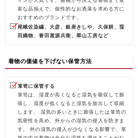
インが人気です。振袖から洗える着物まで豊
富な品揃えで、個性的なお洒落を求める方に
おすすめのブランドです。
尾峨佐染繍、大彦、銀座きしや、久保耕、窪
田織物、誉田屋源兵衛、翠山工房など
着物の価値を下げない保管方法
箪笥に保管する
箪笥は、湿度が高くなると湿気を吸収して膨
張し、湿度が低くなると湿気を放出して収縮
します。 湿気の多いときに膨張したは箪笥の
気密性を高め、外からの湿気の侵入を防ぎま
す。 外の湿気の侵入が少なくなる影響で、箪
笥の中の着物は余分な湿気を溜めることがな