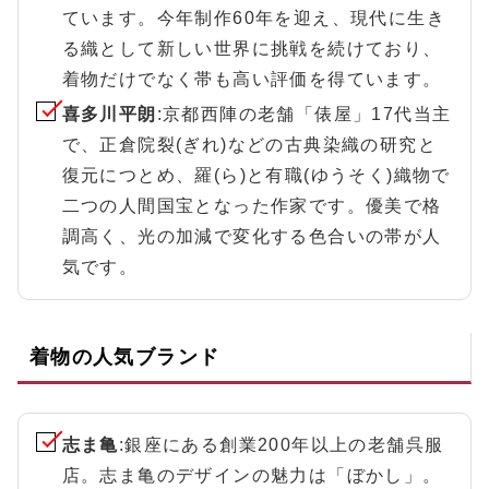
ています。今年制作60年を迎え、現代に生き
る織として新しい世界に挑戦を続けており、
着物だけでなく帯も高い評価を得ています。
喜多川平朗
:京都西陣の老舗「俵屋」17代当主
で、正倉院裂(ぎれ)などの古典染織の研究と
復元につとめ、羅(ら)と有職(ゆうそく)織物で
二つの人間国宝となった作家です。優美で格
調高く、光の加減で変化する色合いの帯が人
気です。
着物の人気ブランド
志ま亀
:銀座にある創業200年以上の老舗呉服
店。志ま亀のデザインの魅力は「ぼかし」。