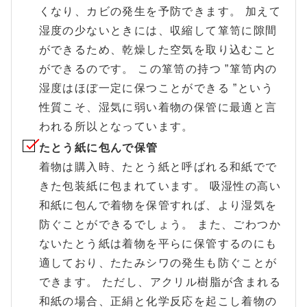
くなり、カビの発生を予防できます。 加えて
湿度の少ないときには、収縮して箪笥に隙間
ができるため、乾燥した空気を取り込むこと
ができるのです。 この箪笥の持つ ”箪笥内の
湿度はほぼ一定に保つことができる ”という
性質こそ、湿気に弱い着物の保管に最適と言
われる所以となっています。
たとう紙に包んで保管
着物は購入時、たとう紙と呼ばれる和紙でで
きた包装紙に包まれています。 吸湿性の高い
和紙に包んで着物を保管すれば、より湿気を
防ぐことができるでしょう。 また、ごわつか
ないたとう紙は着物を平らに保管するのにも
適しており、たたみシワの発生も防ぐことが
できます。 ただし、アクリル樹脂が含まれる
和紙の場合、正絹と化学反応を起こし着物の