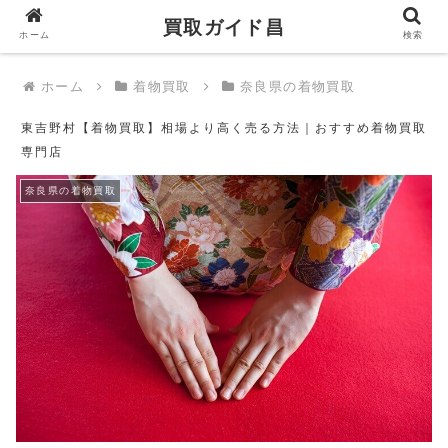
買取ガイド昌
買取ガイド昌
ホーム
検索
ホーム
着物買取
奈良県の着物買取
東吉野村【着物買取】相場より高く売る方法｜おすすめ着物買取
専門店
奈良県の着物買取