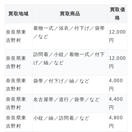
買取価
買取地域
買取商品
格
着物一式／浴衣／付下げ／袋帯
奈良県東
12,000
／など
吉野村
円
訪問着／小紋／着物一式／付下
奈良県東
12,000
げ／紬／など
吉野村
円
奈良県東
4,000
袋帯／付下げ／紬／など
吉野村
円
奈良県東
4,400
名古屋帯／道行／袋帯／など
吉野村
円
奈良県東
4,800
小紋／紬／訪問着／など
吉野村
円