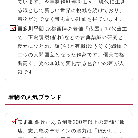
ています。今年制作60年を迎え、現代に生き
る織として新しい世界に挑戦を続けており、
着物だけでなく帯も高い評価を得ています。
喜多川平朗
:京都西陣の老舗「俵屋」17代当主
で、正倉院裂(ぎれ)などの古典染織の研究と
復元につとめ、羅(ら)と有職(ゆうそく)織物で
二つの人間国宝となった作家です。優美で格
調高く、光の加減で変化する色合いの帯が人
気です。
着物の人気ブランド
志ま亀
:銀座にある創業200年以上の老舗呉服
店。志ま亀のデザインの魅力は「ぼかし」。