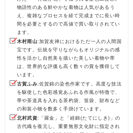
物語性のある鮮やかな着物は人気があるう
え、複雑なプロセスを経て完成までに長い時
間を必要とするので高値で買い取りされてい
ます。
木村雨山
:加賀友禅におけるただ一人の人間国
宝です。伝統を守りながらもオリジナルの感
性を活かし自然美を描いた美しい着物や帯
は、世界的な評価も高く数々の賞を獲得して
います。
古賀ふみ
:佐賀錦の染色作家です。高度な技法
を駆使した色彩感覚あふれる作風が特徴で、
帯や茶道具を入れる茶杓袋、笛袋、財布など
の和装小物を数多く手掛けています。
北村武資
:「羅金」と「経錦(たてにしき)」の
古代織を復元し、重要無形文化財に指定され