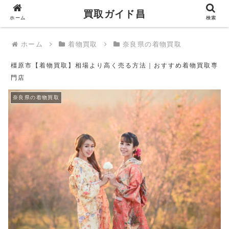
買取ガイド昌
買取ガイド昌
ホーム
検索
ホーム
着物買取
奈良県の着物買取
橿原市【着物買取】相場より高く売る方法｜おすすめ着物買取専
門店
奈良県の着物買取