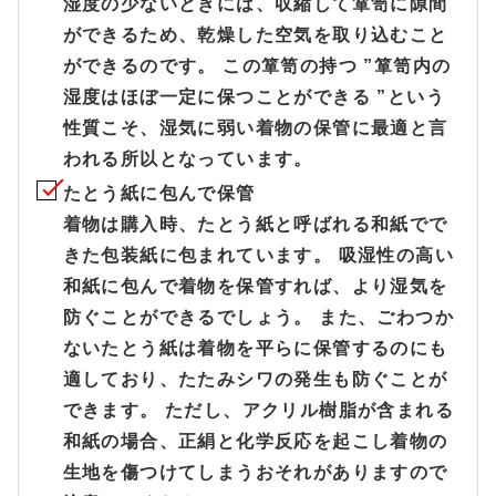
湿度の少ないときには、収縮して箪笥に隙間
ができるため、乾燥した空気を取り込むこと
ができるのです。 この箪笥の持つ ”箪笥内の
湿度はほぼ一定に保つことができる ”という
性質こそ、湿気に弱い着物の保管に最適と言
われる所以となっています。
たとう紙に包んで保管
着物は購入時、たとう紙と呼ばれる和紙でで
きた包装紙に包まれています。 吸湿性の高い
和紙に包んで着物を保管すれば、より湿気を
防ぐことができるでしょう。 また、ごわつか
ないたとう紙は着物を平らに保管するのにも
適しており、たたみシワの発生も防ぐことが
できます。 ただし、アクリル樹脂が含まれる
和紙の場合、正絹と化学反応を起こし着物の
生地を傷つけてしまうおそれがありますので