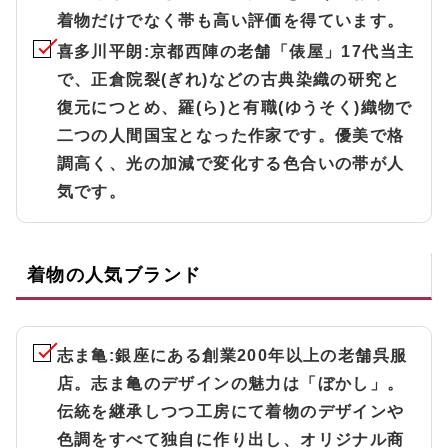
着物だけでなく帯も高い評価を得ています。
喜多川平朗
:京都西陣の老舗「俵屋」17代当主
で、正倉院裂(ぎれ)などの古典染織の研究と
復元につとめ、羅(ら)と有職(ゆうそく)織物で
二つの人間国宝となった作家です。優美で格
調高く、光の加減で変化する色合いの帯が人
気です。
着物の人気ブランド
志ま亀
:銀座にある創業200年以上の老舗呉服
店。志ま亀のデザインの魅力は「ぼかし」。
伝統を継承しつつ工房にて着物のデザインや
色調をすべて独自に作り出し、オリジナル商