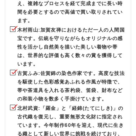
え、複雑なプロセスを経て完成までに長い時
間を必要とするので高値で買い取りされてい
ます。
木村雨山
:加賀友禅におけるただ一人の人間国
宝です。伝統を守りながらもオリジナルの感
性を活かし自然美を描いた美しい着物や帯
は、世界的な評価も高く数々の賞を獲得して
います。
古賀ふみ
:佐賀錦の染色作家です。高度な技法
を駆使した色彩感覚あふれる作風が特徴で、
帯や茶道具を入れる茶杓袋、笛袋、財布など
の和装小物を数多く手掛けています。
北村武資
:「羅金」と「経錦(たてにしき)」の
古代織を復元し、重要無形文化財に指定され
ています。今年制作60年を迎え、現代に生き
る織として新しい世界に挑戦を続けており、