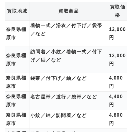
買取価
買取地域
買取商品
格
着物一式／浴衣／付下げ／袋帯
奈良県橿
12,000
／など
原市
円
訪問着／小紋／着物一式／付下
奈良県橿
12,000
げ／紬／など
原市
円
奈良県橿
4,000
袋帯／付下げ／紬／など
原市
円
奈良県橿
4,400
名古屋帯／道行／袋帯／など
原市
円
奈良県橿
4,800
小紋／紬／訪問着／など
原市
円