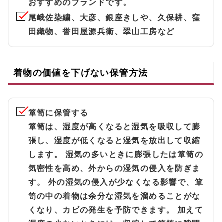
おすすめのブランドです。
尾峨佐染繍、大彦、銀座きしや、久保耕、窪
田織物、誉田屋源兵衛、翠山工房など
着物の価値を下げない保管方法
箪笥に保管する
箪笥は、湿度が高くなると湿気を吸収して膨
張し、湿度が低くなると湿気を放出して収縮
します。 湿気の多いときに膨張したは箪笥の
気密性を高め、外からの湿気の侵入を防ぎま
す。 外の湿気の侵入が少なくなる影響で、箪
笥の中の着物は余分な湿気を溜めることがな
くなり、カビの発生を予防できます。 加えて