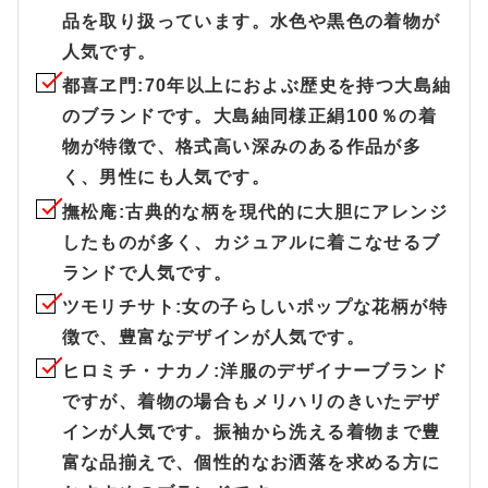
品を取り扱っています。水色や黒色の着物が
人気です。
都喜ヱ門
:70年以上におよぶ歴史を持つ大島紬
のブランドです。大島紬同様正絹100％の着
物が特徴で、格式高い深みのある作品が多
く、男性にも人気です。
撫松庵
:古典的な柄を現代的に大胆にアレンジ
したものが多く、カジュアルに着こなせるブ
ランドで人気です。
ツモリチサト
:女の子らしいポップな花柄が特
徴で、豊富なデザインが人気です。
ヒロミチ・ナカノ
:洋服のデザイナーブランド
ですが、着物の場合もメリハリのきいたデザ
インが人気です。振袖から洗える着物まで豊
富な品揃えで、個性的なお洒落を求める方に