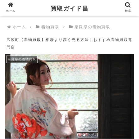
買取ガイド昌
買取ガイド昌
ホーム
検索
ホーム
着物買取
奈良県の着物買取
広陵町【着物買取】相場より高く売る方法｜おすすめ着物買取専
門店
奈良県の着物買取