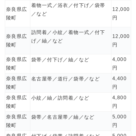
着物一式／浴衣／付下げ／袋帯
奈良県広
12,000
／など
陵町
円
訪問着／小紋／着物一式／付下
奈良県広
12,000
げ／紬／など
陵町
円
奈良県広
4,000
袋帯／付下げ／紬／など
陵町
円
奈良県広
4,400
名古屋帯／道行／袋帯／など
陵町
円
奈良県広
4,800
小紋／紬／訪問着／など
陵町
円
奈良県広
5,000
袋帯／名古屋帯／紬／など
陵町
円
奈良県広
5,000