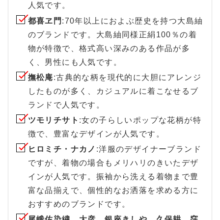
人気です。
都喜ヱ門
:70年以上におよぶ歴史を持つ大島紬
のブランドです。大島紬同様正絹100％の着
物が特徴で、格式高い深みのある作品が多
く、男性にも人気です。
撫松庵
:古典的な柄を現代的に大胆にアレンジ
したものが多く、カジュアルに着こなせるブ
ランドで人気です。
ツモリチサト
:女の子らしいポップな花柄が特
徴で、豊富なデザインが人気です。
ヒロミチ・ナカノ
:洋服のデザイナーブランド
ですが、着物の場合もメリハリのきいたデザ
インが人気です。振袖から洗える着物まで豊
富な品揃えで、個性的なお洒落を求める方に
おすすめのブランドです。
尾峨佐染繍、大彦、銀座きしや、久保耕、窪