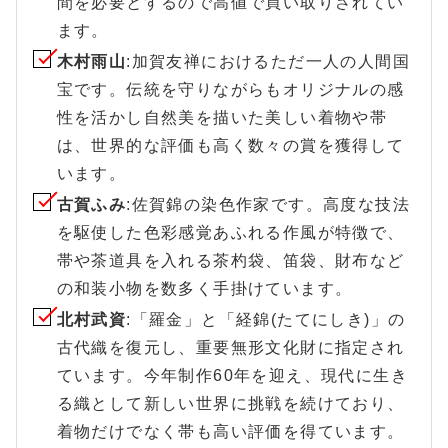
間を必要とするので高値で買い取りされてい
ます。
木村雨山
:加賀友禅におけるただ一人の人間国
宝です。伝統を守りながらもオリジナルの感
性を活かし自然美を描いた美しい着物や帯
は、世界的な評価も高く数々の賞を獲得して
います。
古賀ふみ
:佐賀錦の染色作家です。高度な技法
を駆使した色彩感覚あふれる作風が特徴で、
帯や茶道具を入れる茶杓袋、笛袋、財布など
の和装小物を数多く手掛けています。
北村武資
:「羅金」と「経錦(たてにしき)」の
古代織を復元し、重要無形文化財に指定され
ています。今年制作60年を迎え、現代に生き
る織として新しい世界に挑戦を続けており、
着物だけでなく帯も高い評価を得ています。