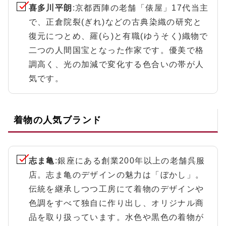
喜多川平朗
:京都西陣の老舗「俵屋」17代当主
で、正倉院裂(ぎれ)などの古典染織の研究と
復元につとめ、羅(ら)と有職(ゆうそく)織物で
二つの人間国宝となった作家です。優美で格
調高く、光の加減で変化する色合いの帯が人
気です。
着物の人気ブランド
志ま亀
:銀座にある創業200年以上の老舗呉服
店。志ま亀のデザインの魅力は「ぼかし」。
伝統を継承しつつ工房にて着物のデザインや
色調をすべて独自に作り出し、オリジナル商
品を取り扱っています。水色や黒色の着物が