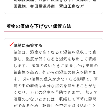
田織物、誉田屋源兵衛、翠山工房など
着物の価値を下げない保管方法
箪笥に保管する
箪笥は、湿度が高くなると湿気を吸収して膨
張し、湿度が低くなると湿気を放出して収縮
します。 湿気の多いときに膨張したは箪笥の
気密性を高め、外からの湿気の侵入を防ぎま
す。 外の湿気の侵入が少なくなる影響で、箪
笥の中の着物は余分な湿気を溜めることがな
くなり、カビの発生を予防できます。 加えて
湿度の少ないときには、収縮して箪笥に隙間
ができるため、乾燥した空気を取り込むこと