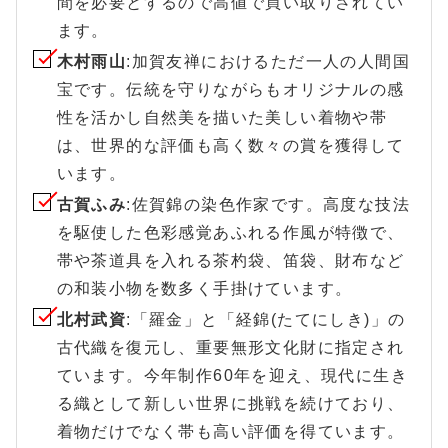
間を必要とするので高値で買い取りされてい
ます。
木村雨山
:加賀友禅におけるただ一人の人間国
宝です。伝統を守りながらもオリジナルの感
性を活かし自然美を描いた美しい着物や帯
は、世界的な評価も高く数々の賞を獲得して
います。
古賀ふみ
:佐賀錦の染色作家です。高度な技法
を駆使した色彩感覚あふれる作風が特徴で、
帯や茶道具を入れる茶杓袋、笛袋、財布など
の和装小物を数多く手掛けています。
北村武資
:「羅金」と「経錦(たてにしき)」の
古代織を復元し、重要無形文化財に指定され
ています。今年制作60年を迎え、現代に生き
る織として新しい世界に挑戦を続けており、
着物だけでなく帯も高い評価を得ています。