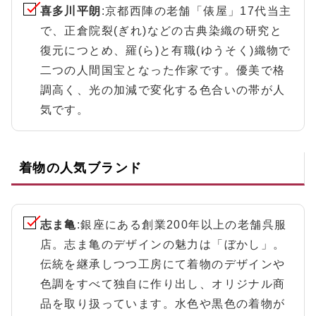
喜多川平朗
:京都西陣の老舗「俵屋」17代当主
で、正倉院裂(ぎれ)などの古典染織の研究と
復元につとめ、羅(ら)と有職(ゆうそく)織物で
二つの人間国宝となった作家です。優美で格
調高く、光の加減で変化する色合いの帯が人
気です。
着物の人気ブランド
志ま亀
:銀座にある創業200年以上の老舗呉服
店。志ま亀のデザインの魅力は「ぼかし」。
伝統を継承しつつ工房にて着物のデザインや
色調をすべて独自に作り出し、オリジナル商
品を取り扱っています。水色や黒色の着物が