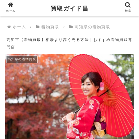
買取ガイド昌
買取ガイド昌
ホーム
検索
ホーム
着物買取
高知県の着物買取
高知市【着物買取】相場より高く売る方法｜おすすめ着物買取専
門店
高知県の着物買取