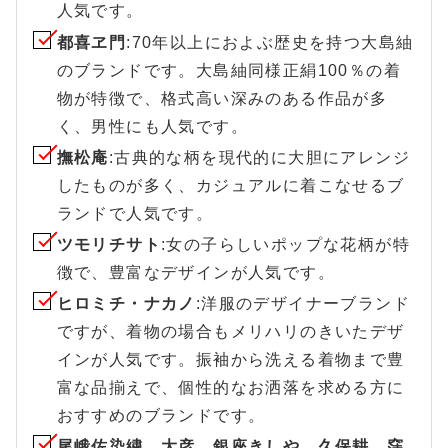
人気です。
都喜ヱ門
:70年以上におよぶ歴史を持つ大島紬
のブランドです。大島紬同様正絹100％の着
物が特徴で、格式高い深みのある作品が多
く、男性にも人気です。
撫松庵
:古典的な柄を現代的に大胆にアレンジ
したものが多く、カジュアルに着こなせるブ
ランドで人気です。
ツモリチサト
:女の子らしいポップな花柄が特
徴で、豊富なデザインが人気です。
ヒロミチ・ナカノ
:洋服のデザイナーブランド
ですが、着物の場合もメリハリのきいたデザ
インが人気です。振袖から洗える着物まで豊
富な品揃えで、個性的なお洒落を求める方に
おすすめのブランドです。
尾峨佐染繍、大彦、銀座きしや、久保耕、窪