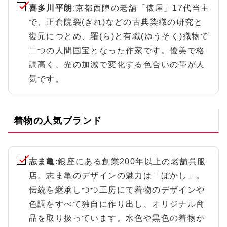
喜多川平朗
:京都西陣の老舗「俵屋」17代当主
で、正倉院裂(ぎれ)などの古典染織の研究と
復元につとめ、羅(ら)と有職(ゆうそく)織物で
二つの人間国宝となった作家です。優美で格
調高く、光の加減で変化する色合いの帯が人
気です。
着物の人気ブランド
志ま亀
:銀座にある創業200年以上の老舗呉服
店。志ま亀のデザインの魅力は「ぼかし」。
伝統を継承しつつ工房にて着物のデザインや
色調をすべて独自に作り出し、オリジナル商
品を取り扱っています。水色や黒色の着物が