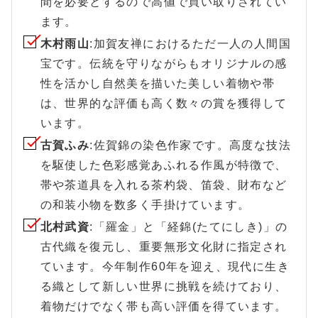
間を必要とするので高値で買い取りされてい
ます。
木村雨山
:加賀友禅におけるただ一人の人間国
宝です。伝統を守りながらもオリジナルの感
性を活かし自然美を描いた美しい着物や帯
は、世界的な評価も高く数々の賞を獲得して
います。
古賀ふみ
:佐賀錦の染色作家です。高度な技法
を駆使した色彩感覚あふれる作風が特徴で、
帯や茶道具を入れる茶杓袋、笛袋、財布など
の和装小物を数多く手掛けています。
北村武資
:「羅金」と「経錦(たてにしき)」の
古代織を復元し、重要無形文化財に指定され
ています。今年制作60年を迎え、現代に生き
る織として新しい世界に挑戦を続けており、
着物だけでなく帯も高い評価を得ています。