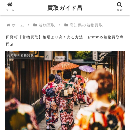
買取ガイド昌
買取ガイド昌
ホーム
検索
ホーム
着物買取
高知県の着物買取
田野町【着物買取】相場より高く売る方法｜おすすめ着物買取専
門店
高知県の着物買取