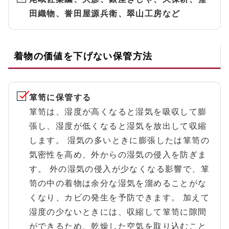
田織物、誉田屋源兵衛、翠山工房など
着物の価値を下げない保管方法
箪笥に保管する
箪笥は、湿度が高くなると湿気を吸収して膨
張し、湿度が低くなると湿気を放出して収縮
します。 湿気の多いときに膨張したは箪笥の
気密性を高め、外からの湿気の侵入を防ぎま
す。 外の湿気の侵入が少なくなる影響で、箪
笥の中の着物は余分な湿気を溜めることがな
くなり、カビの発生を予防できます。 加えて
湿度の少ないときには、収縮して箪笥に隙間
ができるため、乾燥した空気を取り込むこと