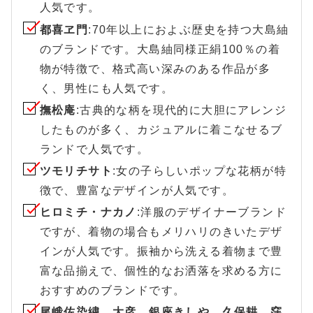
人気です。
都喜ヱ門
:70年以上におよぶ歴史を持つ大島紬
のブランドです。大島紬同様正絹100％の着
物が特徴で、格式高い深みのある作品が多
く、男性にも人気です。
撫松庵
:古典的な柄を現代的に大胆にアレンジ
したものが多く、カジュアルに着こなせるブ
ランドで人気です。
ツモリチサト
:女の子らしいポップな花柄が特
徴で、豊富なデザインが人気です。
ヒロミチ・ナカノ
:洋服のデザイナーブランド
ですが、着物の場合もメリハリのきいたデザ
インが人気です。振袖から洗える着物まで豊
富な品揃えで、個性的なお洒落を求める方に
おすすめのブランドです。
尾峨佐染繍、大彦、銀座きしや、久保耕、窪