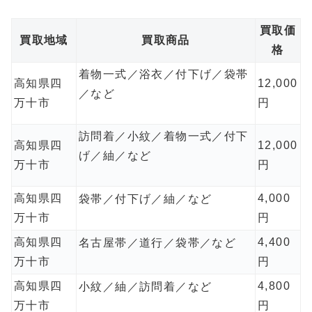
買取価
買取地域
買取商品
格
着物一式／浴衣／付下げ／袋帯
高知県四
12,000
／など
万十市
円
訪問着／小紋／着物一式／付下
高知県四
12,000
げ／紬／など
万十市
円
高知県四
4,000
袋帯／付下げ／紬／など
万十市
円
高知県四
4,400
名古屋帯／道行／袋帯／など
万十市
円
高知県四
4,800
小紋／紬／訪問着／など
万十市
円