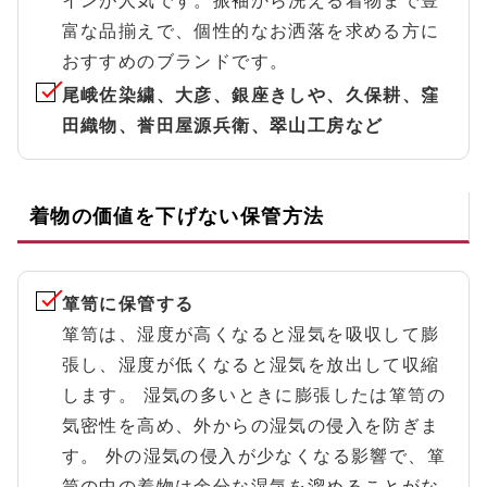
インが人気です。振袖から洗える着物まで豊
富な品揃えで、個性的なお洒落を求める方に
おすすめのブランドです。
尾峨佐染繍、大彦、銀座きしや、久保耕、窪
田織物、誉田屋源兵衛、翠山工房など
着物の価値を下げない保管方法
箪笥に保管する
箪笥は、湿度が高くなると湿気を吸収して膨
張し、湿度が低くなると湿気を放出して収縮
します。 湿気の多いときに膨張したは箪笥の
気密性を高め、外からの湿気の侵入を防ぎま
す。 外の湿気の侵入が少なくなる影響で、箪
笥の中の着物は余分な湿気を溜めることがな