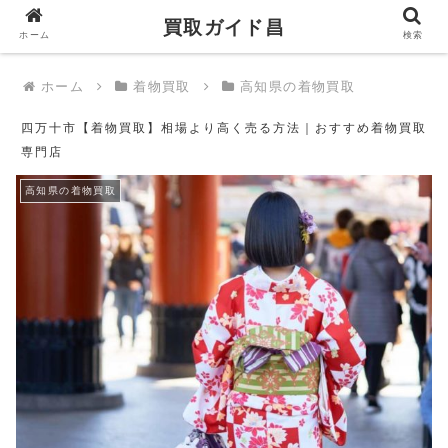
買取ガイド昌
買取ガイド昌
ホーム
検索
ホーム
着物買取
高知県の着物買取
四万十市【着物買取】相場より高く売る方法｜おすすめ着物買取
専門店
高知県の着物買取