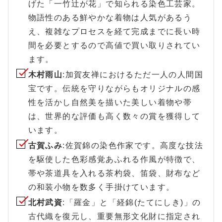
げた「一竹辻が花」で知られる染色工芸家。
物語性のある鮮やかな着物は人気があるう
え、複雑なプロセスを経て完成までに長い時
間を必要とするので高値で買い取りされてい
ます。
木村雨山
:加賀友禅におけるただ一人の人間国
宝です。伝統を守りながらもオリジナルの感
性を活かし自然美を描いた美しい着物や帯
は、世界的な評価も高く数々の賞を獲得して
います。
古賀ふみ
:佐賀錦の染色作家です。高度な技法
を駆使した色彩感覚あふれる作風が特徴で、
帯や茶道具を入れる茶杓袋、笛袋、財布など
の和装小物を数多く手掛けています。
北村武資
:「羅金」と「経錦(たてにしき)」の
古代織を復元し、重要無形文化財に指定され