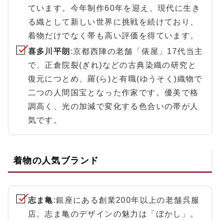
ています。今年制作60年を迎え、現代に生き
る織として新しい世界に挑戦を続けており、
着物だけでなく帯も高い評価を得ています。
喜多川平朗
:京都西陣の老舗「俵屋」17代当主
で、正倉院裂(ぎれ)などの古典染織の研究と
復元につとめ、羅(ら)と有職(ゆうそく)織物で
二つの人間国宝となった作家です。優美で格
調高く、光の加減で変化する色合いの帯が人
気です。
着物の人気ブランド
志ま亀
:銀座にある創業200年以上の老舗呉服
店。志ま亀のデザインの魅力は「ぼかし」。