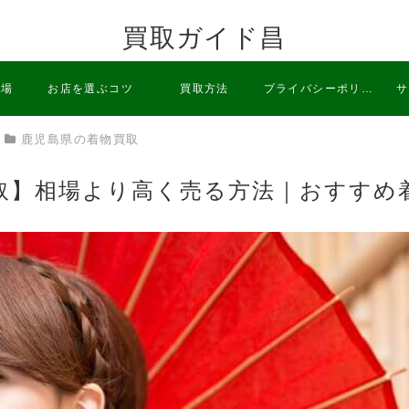
買取ガイド昌
相場
お店を選ぶコツ
買取方法
プライバシーポリシ
サ
鹿児島県の着物買取
ー
取】相場より高く売る方法｜おすすめ