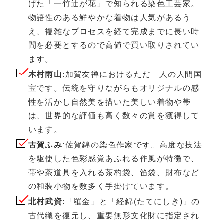
げた「一竹辻が花」で知られる染色工芸家。
物語性のある鮮やかな着物は人気があるう
え、複雑なプロセスを経て完成までに長い時
間を必要とするので高値で買い取りされてい
ます。
木村雨山
:加賀友禅におけるただ一人の人間国
宝です。伝統を守りながらもオリジナルの感
性を活かし自然美を描いた美しい着物や帯
は、世界的な評価も高く数々の賞を獲得して
います。
古賀ふみ
:佐賀錦の染色作家です。高度な技法
を駆使した色彩感覚あふれる作風が特徴で、
帯や茶道具を入れる茶杓袋、笛袋、財布など
の和装小物を数多く手掛けています。
北村武資
:「羅金」と「経錦(たてにしき)」の
古代織を復元し、重要無形文化財に指定され