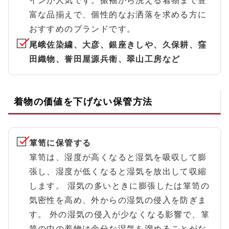
インが人気です。振袖から洗える着物まで豊
富な品揃えで、個性的なお洒落を求める方に
おすすめのブランドです。
尾峨佐染繍、大彦、銀座きしや、久保耕、窪
田織物、誉田屋源兵衛、翠山工房など
着物の価値を下げない保管方法
箪笥に保管する
箪笥は、湿度が高くなると湿気を吸収して膨
張し、湿度が低くなると湿気を放出して収縮
します。 湿気の多いときに膨張したは箪笥の
気密性を高め、外からの湿気の侵入を防ぎま
す。 外の湿気の侵入が少なくなる影響で、箪
笥の中の着物は余分な湿気を溜めることがな