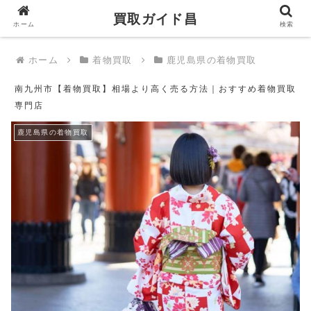
買取ガイド昌
買取ガイド昌
ホーム
検索
ホーム
着物買取
鹿児島県の着物買取
南九州市【着物買取】相場より高く売る方法｜おすすめ着物買取
専門店
鹿児島県の着物買取