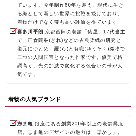
ています。今年制作60年を迎え、現代に生き
る織として新しい世界に挑戦を続けており、
着物だけでなく帯も高い評価を得ています。
喜多川平朗
:京都西陣の老舗「俵屋」17代当主
で、正倉院裂(ぎれ)などの古典染織の研究と
復元につとめ、羅(ら)と有職(ゆうそく)織物で
二つの人間国宝となった作家です。優美で格
調高く、光の加減で変化する色合いの帯が人
気です。
着物の人気ブランド
志ま亀
:銀座にある創業200年以上の老舗呉服
店。志ま亀のデザインの魅力は「ぼかし」。