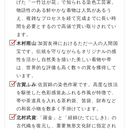
げた「一竹辻が花」で知られる染色工芸家。
物語性のある鮮やかな着物は人気があるう
え、複雑なプロセスを経て完成までに長い時
間を必要とするので高値で買い取りされてい
ます。
木村雨山
:加賀友禅におけるただ一人の人間国
宝です。伝統を守りながらもオリジナルの感
性を活かし自然美を描いた美しい着物や帯
は、世界的な評価も高く数々の賞を獲得して
います。
古賀ふみ
:佐賀錦の染色作家です。高度な技法
を駆使した色彩感覚あふれる作風が特徴で、
帯や茶道具を入れる茶杓袋、笛袋、財布など
の和装小物を数多く手掛けています。
北村武資
:「羅金」と「経錦(たてにしき)」の
古代織を復元し、重要無形文化財に指定され