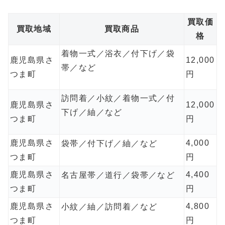
買取価
買取地域
買取商品
格
着物一式／浴衣／付下げ／袋
鹿児島県さ
12,000
帯／など
つま町
円
訪問着／小紋／着物一式／付
鹿児島県さ
12,000
下げ／紬／など
つま町
円
鹿児島県さ
4,000
袋帯／付下げ／紬／など
つま町
円
鹿児島県さ
4,400
名古屋帯／道行／袋帯／など
つま町
円
鹿児島県さ
4,800
小紋／紬／訪問着／など
つま町
円