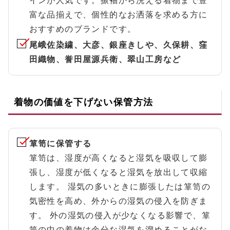
インが人気です。振袖から洗える着物まで豊
富な品揃えで、個性的なお洒落を求める方に
おすすめのブランドです。
尾峨佐染繍、大彦、銀座きしや、久保耕、窪
田織物、誉田屋源兵衛、翠山工房など
着物の価値を下げない保管方法
箪笥に保管する
箪笥は、湿度が高くなると湿気を吸収して膨
張し、湿度が低くなると湿気を放出して収縮
します。 湿気の多いときに膨張したは箪笥の
気密性を高め、外からの湿気の侵入を防ぎま
す。 外の湿気の侵入が少なくなる影響で、箪
笥の中の着物は余分な湿気を溜めることがな