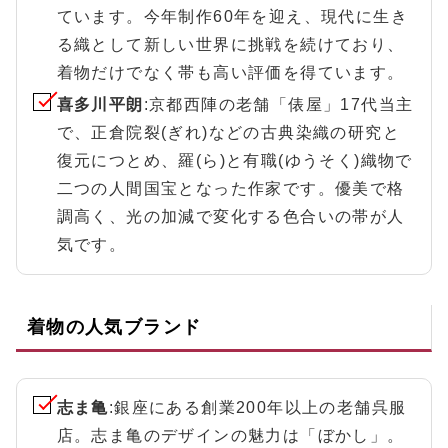
ています。今年制作60年を迎え、現代に生き
る織として新しい世界に挑戦を続けており、
着物だけでなく帯も高い評価を得ています。
喜多川平朗
:京都西陣の老舗「俵屋」17代当主
で、正倉院裂(ぎれ)などの古典染織の研究と
復元につとめ、羅(ら)と有職(ゆうそく)織物で
二つの人間国宝となった作家です。優美で格
調高く、光の加減で変化する色合いの帯が人
気です。
着物の人気ブランド
志ま亀
:銀座にある創業200年以上の老舗呉服
店。志ま亀のデザインの魅力は「ぼかし」。