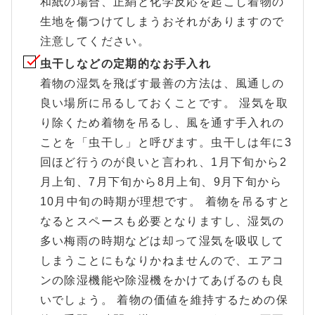
和紙の場合、正絹と化学反応を起こし着物の
生地を傷つけてしまうおそれがありますので
注意してください。
虫干しなどの定期的なお手入れ
着物の湿気を飛ばす最善の方法は、風通しの
良い場所に吊るしておくことです。 湿気を取
り除くため着物を吊るし、風を通す手入れの
ことを「虫干し」と呼びます。虫干しは年に3
回ほど行うのが良いと言われ、1月下旬から2
月上旬、7月下旬から8月上旬、9月下旬から
10月中旬の時期が理想です。 着物を吊るすと
なるとスペースも必要となりますし、湿気の
多い梅雨の時期などは却って湿気を吸収して
しまうことにもなりかねませんので、エアコ
ンの除湿機能や除湿機をかけてあげるのも良
いでしょう。 着物の価値を維持するための保