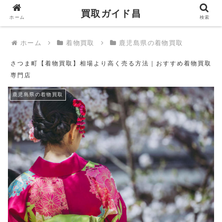
買取ガイド昌
買取ガイド昌
ホーム
検索
ホーム
着物買取
鹿児島県の着物買取
さつま町【着物買取】相場より高く売る方法｜おすすめ着物買取
専門店
鹿児島県の着物買取