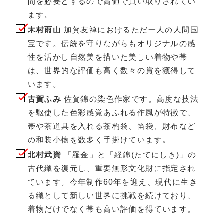
間を必要とするので高値で買い取りされてい
ます。
木村雨山
:加賀友禅におけるただ一人の人間国
宝です。伝統を守りながらもオリジナルの感
性を活かし自然美を描いた美しい着物や帯
は、世界的な評価も高く数々の賞を獲得して
います。
古賀ふみ
:佐賀錦の染色作家です。高度な技法
を駆使した色彩感覚あふれる作風が特徴で、
帯や茶道具を入れる茶杓袋、笛袋、財布など
の和装小物を数多く手掛けています。
北村武資
:「羅金」と「経錦(たてにしき)」の
古代織を復元し、重要無形文化財に指定され
ています。今年制作60年を迎え、現代に生き
る織として新しい世界に挑戦を続けており、
着物だけでなく帯も高い評価を得ています。