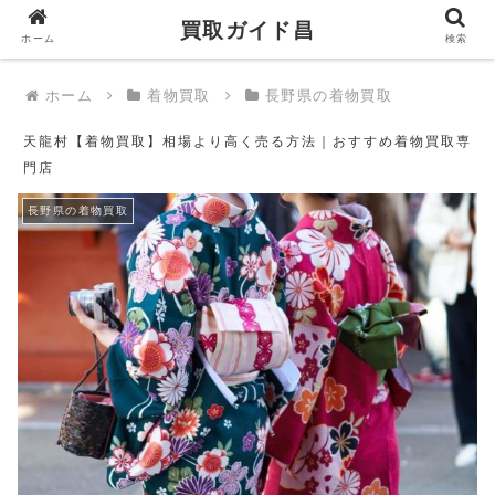
買取ガイド昌
買取ガイド昌
ホーム
検索
ホーム
着物買取
長野県の着物買取
天龍村【着物買取】相場より高く売る方法｜おすすめ着物買取専
門店
長野県の着物買取