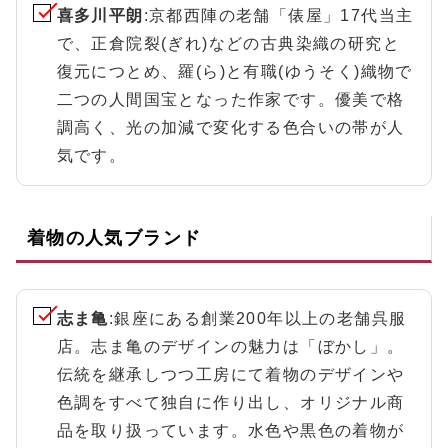
喜多川平朗
:京都西陣の老舗「俵屋」17代当主
で、正倉院裂(ぎれ)などの古典染織の研究と
復元につとめ、羅(ら)と有職(ゆうそく)織物で
二つの人間国宝となった作家です。優美で格
調高く、光の加減で変化する色合いの帯が人
気です。
着物の人気ブランド
志ま亀
:銀座にある創業200年以上の老舗呉服
店。志ま亀のデザインの魅力は「ぼかし」。
伝統を継承しつつ工房にて着物のデザインや
色調をすべて独自に作り出し、オリジナル商
品を取り扱っています。水色や黒色の着物が