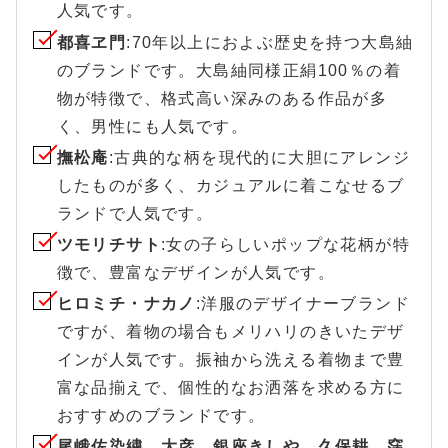
人気です。
都喜ヱ門
:70年以上におよぶ歴史を持つ大島紬
のブランドです。大島紬同様正絹100％の着
物が特徴で、格式高い深みのある作品が多
く、男性にも人気です。
撫松庵
:古典的な柄を現代的に大胆にアレンジ
したものが多く、カジュアルに着こなせるブ
ランドで人気です。
ツモリチサト
:女の子らしいポップな花柄が特
徴で、豊富なデザインが人気です。
ヒロミチ・ナカノ
:洋服のデザイナーブランド
ですが、着物の場合もメリハリのきいたデザ
インが人気です。振袖から洗える着物まで豊
富な品揃えで、個性的なお洒落を求める方に
おすすめのブランドです。
尾峨佐染繍、大彦、銀座きしや、久保耕、窪