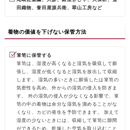
田織物、誉田屋源兵衛、翠山工房など
着物の価値を下げない保管方法
箪笥に保管する
箪笥は、湿度が高くなると湿気を吸収して膨
張し、湿度が低くなると湿気を放出して収縮
します。 湿気の多いときに膨張したは箪笥の
気密性を高め、外からの湿気の侵入を防ぎま
す。 外の湿気の侵入が少なくなる影響で、箪
笥の中の着物は余分な湿気を溜めることがな
くなり、カビの発生を予防できます。 加えて
湿度の少ないときには、収縮して箪笥に隙間
ができるため、乾燥した空気を取り込むこと