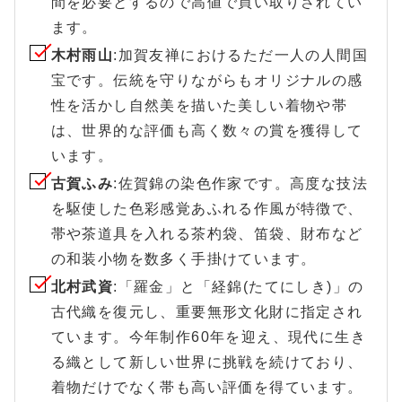
間を必要とするので高値で買い取りされてい
ます。
木村雨山
:加賀友禅におけるただ一人の人間国
宝です。伝統を守りながらもオリジナルの感
性を活かし自然美を描いた美しい着物や帯
は、世界的な評価も高く数々の賞を獲得して
います。
古賀ふみ
:佐賀錦の染色作家です。高度な技法
を駆使した色彩感覚あふれる作風が特徴で、
帯や茶道具を入れる茶杓袋、笛袋、財布など
の和装小物を数多く手掛けています。
北村武資
:「羅金」と「経錦(たてにしき)」の
古代織を復元し、重要無形文化財に指定され
ています。今年制作60年を迎え、現代に生き
る織として新しい世界に挑戦を続けており、
着物だけでなく帯も高い評価を得ています。