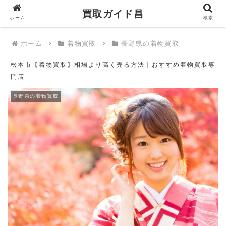
買取ガイド昌
買取ガイド昌
ホーム
検索
ホーム
着物買取
長野県の着物買取
松本市【着物買取】相場より高く売る方法｜おすすめ着物買取専
門店
長野県の着物買取