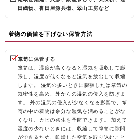
田織物、誉田屋源兵衛、翠山工房など
着物の価値を下げない保管方法
箪笥に保管する
箪笥は、湿度が高くなると湿気を吸収して膨
張し、湿度が低くなると湿気を放出して収縮
します。 湿気の多いときに膨張したは箪笥の
気密性を高め、外からの湿気の侵入を防ぎま
す。 外の湿気の侵入が少なくなる影響で、箪
笥の中の着物は余分な湿気を溜めることがな
くなり、カビの発生を予防できます。 加えて
湿度の少ないときには、収縮して箪笥に隙間
ができるため、乾燥した空気を取り込むこと