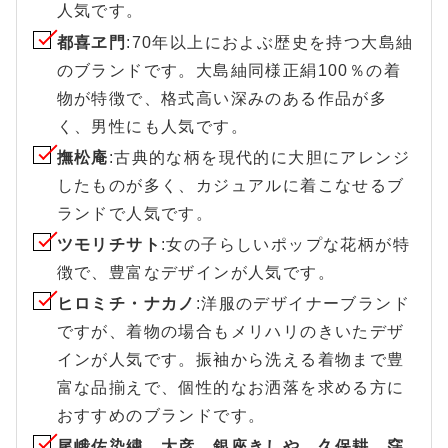
人気です。
都喜ヱ門
:70年以上におよぶ歴史を持つ大島紬
のブランドです。大島紬同様正絹100％の着
物が特徴で、格式高い深みのある作品が多
く、男性にも人気です。
撫松庵
:古典的な柄を現代的に大胆にアレンジ
したものが多く、カジュアルに着こなせるブ
ランドで人気です。
ツモリチサト
:女の子らしいポップな花柄が特
徴で、豊富なデザインが人気です。
ヒロミチ・ナカノ
:洋服のデザイナーブランド
ですが、着物の場合もメリハリのきいたデザ
インが人気です。振袖から洗える着物まで豊
富な品揃えで、個性的なお洒落を求める方に
おすすめのブランドです。
尾峨佐染繍、大彦、銀座きしや、久保耕、窪