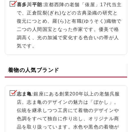
喜多川平朗
:京都西陣の老舗「俵屋」17代当主
で、正倉院裂(ぎれ)などの古典染織の研究と
復元につとめ、羅(ら)と有職(ゆうそく)織物で
二つの人間国宝となった作家です。優美で格
調高く、光の加減で変化する色合いの帯が人
気です。
着物の人気ブランド
志ま亀
:銀座にある創業200年以上の老舗呉服
店。志ま亀のデザインの魅力は「ぼかし」。
伝統を継承しつつ工房にて着物のデザインや
色調をすべて独自に作り出し、オリジナル商
品を取り扱っています。水色や黒色の着物が