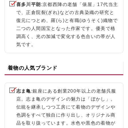
喜多川平朗
:京都西陣の老舗「俵屋」17代当主
で、正倉院裂(ぎれ)などの古典染織の研究と
復元につとめ、羅(ら)と有職(ゆうそく)織物で
二つの人間国宝となった作家です。優美で格
調高く、光の加減で変化する色合いの帯が人
気です。
着物の人気ブランド
志ま亀
:銀座にある創業200年以上の老舗呉服
店。志ま亀のデザインの魅力は「ぼかし」。
伝統を継承しつつ工房にて着物のデザインや
色調をすべて独自に作り出し、オリジナル商
品を取り扱っています。水色や黒色の着物が