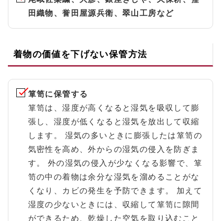
田織物、誉田屋源兵衛、翠山工房など
着物の価値を下げない保管方法
箪笥に保管する
箪笥は、湿度が高くなると湿気を吸収して膨
張し、湿度が低くなると湿気を放出して収縮
します。 湿気の多いときに膨張したは箪笥の
気密性を高め、外からの湿気の侵入を防ぎま
す。 外の湿気の侵入が少なくなる影響で、箪
笥の中の着物は余分な湿気を溜めることがな
くなり、カビの発生を予防できます。 加えて
湿度の少ないときには、収縮して箪笥に隙間
ができるため、乾燥した空気を取り込むこと