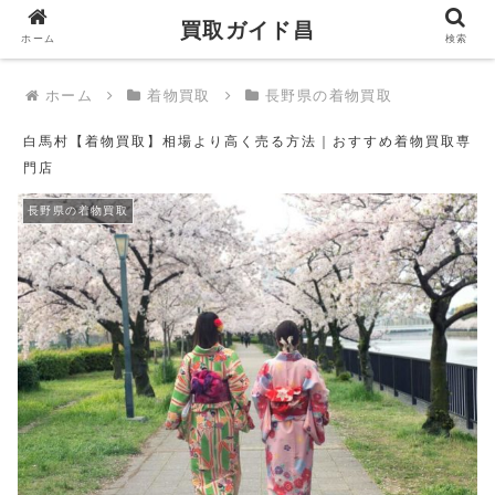
買取ガイド昌
買取ガイド昌
ホーム
検索
ホーム
着物買取
長野県の着物買取
白馬村【着物買取】相場より高く売る方法｜おすすめ着物買取専
門店
長野県の着物買取