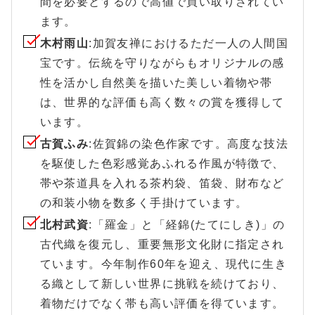
間を必要とするので高値で買い取りされてい
ます。
木村雨山
:加賀友禅におけるただ一人の人間国
宝です。伝統を守りながらもオリジナルの感
性を活かし自然美を描いた美しい着物や帯
は、世界的な評価も高く数々の賞を獲得して
います。
古賀ふみ
:佐賀錦の染色作家です。高度な技法
を駆使した色彩感覚あふれる作風が特徴で、
帯や茶道具を入れる茶杓袋、笛袋、財布など
の和装小物を数多く手掛けています。
北村武資
:「羅金」と「経錦(たてにしき)」の
古代織を復元し、重要無形文化財に指定され
ています。今年制作60年を迎え、現代に生き
る織として新しい世界に挑戦を続けており、
着物だけでなく帯も高い評価を得ています。