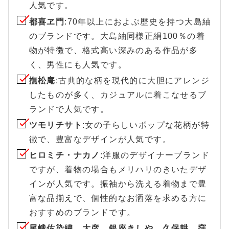
人気です。
都喜ヱ門
:70年以上におよぶ歴史を持つ大島紬
のブランドです。大島紬同様正絹100％の着
物が特徴で、格式高い深みのある作品が多
く、男性にも人気です。
撫松庵
:古典的な柄を現代的に大胆にアレンジ
したものが多く、カジュアルに着こなせるブ
ランドで人気です。
ツモリチサト
:女の子らしいポップな花柄が特
徴で、豊富なデザインが人気です。
ヒロミチ・ナカノ
:洋服のデザイナーブランド
ですが、着物の場合もメリハリのきいたデザ
インが人気です。振袖から洗える着物まで豊
富な品揃えで、個性的なお洒落を求める方に
おすすめのブランドです。
尾峨佐染繍、大彦、銀座きしや、久保耕、窪