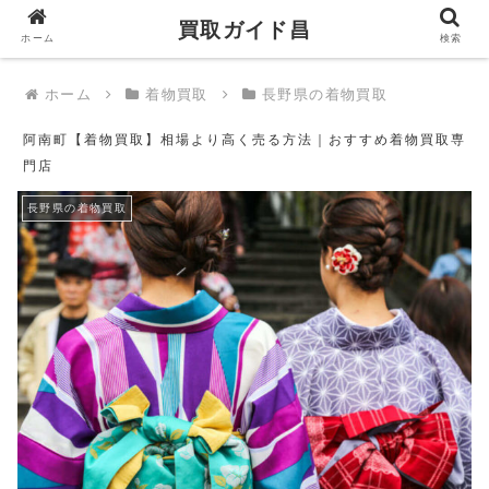
買取ガイド昌
買取ガイド昌
ホーム
検索
ホーム
着物買取
長野県の着物買取
阿南町【着物買取】相場より高く売る方法｜おすすめ着物買取専
門店
長野県の着物買取