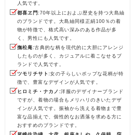
人気です。
都喜ヱ門
:70年以上におよぶ歴史を持つ大島紬
のブランドです。大島紬同様正絹100％の着
物が特徴で、格式高い深みのある作品が多
く、男性にも人気です。
撫松庵
:古典的な柄を現代的に大胆にアレンジ
したものが多く、カジュアルに着こなせるブ
ランドで人気です。
ツモリチサト
:女の子らしいポップな花柄が特
徴で、豊富なデザインが人気です。
ヒロミチ・ナカノ
:洋服のデザイナーブランド
ですが、着物の場合もメリハリのきいたデザ
インが人気です。振袖から洗える着物まで豊
富な品揃えで、個性的なお洒落を求める方に
おすすめのブランドです。
尾峨佐染繍、大彦、銀座きしや、久保耕、窪