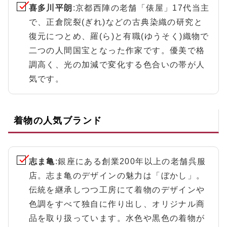
喜多川平朗
:京都西陣の老舗「俵屋」17代当主
で、正倉院裂(ぎれ)などの古典染織の研究と
復元につとめ、羅(ら)と有職(ゆうそく)織物で
二つの人間国宝となった作家です。優美で格
調高く、光の加減で変化する色合いの帯が人
気です。
着物の人気ブランド
志ま亀
:銀座にある創業200年以上の老舗呉服
店。志ま亀のデザインの魅力は「ぼかし」。
伝統を継承しつつ工房にて着物のデザインや
色調をすべて独自に作り出し、オリジナル商
品を取り扱っています。水色や黒色の着物が