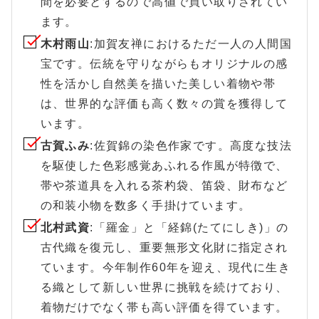
間を必要とするので高値で買い取りされてい
ます。
木村雨山
:加賀友禅におけるただ一人の人間国
宝です。伝統を守りながらもオリジナルの感
性を活かし自然美を描いた美しい着物や帯
は、世界的な評価も高く数々の賞を獲得して
います。
古賀ふみ
:佐賀錦の染色作家です。高度な技法
を駆使した色彩感覚あふれる作風が特徴で、
帯や茶道具を入れる茶杓袋、笛袋、財布など
の和装小物を数多く手掛けています。
北村武資
:「羅金」と「経錦(たてにしき)」の
古代織を復元し、重要無形文化財に指定され
ています。今年制作60年を迎え、現代に生き
る織として新しい世界に挑戦を続けており、
着物だけでなく帯も高い評価を得ています。