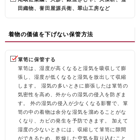
田織物、誉田屋源兵衛、翠山工房など
着物の価値を下げない保管方法
箪笥に保管する
箪笥は、湿度が高くなると湿気を吸収して膨
張し、湿度が低くなると湿気を放出して収縮
します。 湿気の多いときに膨張したは箪笥の
気密性を高め、外からの湿気の侵入を防ぎま
す。 外の湿気の侵入が少なくなる影響で、箪
笥の中の着物は余分な湿気を溜めることがな
くなり、カビの発生を予防できます。 加えて
湿度の少ないときには、収縮して箪笥に隙間
ができるため、乾燥した空気を取り込むこと