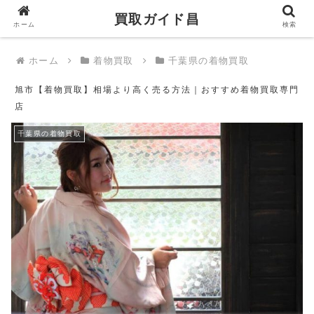
買取ガイド昌
買取ガイド昌
ホーム
検索
ホーム
着物買取
千葉県の着物買取
旭市【着物買取】相場より高く売る方法｜おすすめ着物買取専門
店
千葉県の着物買取