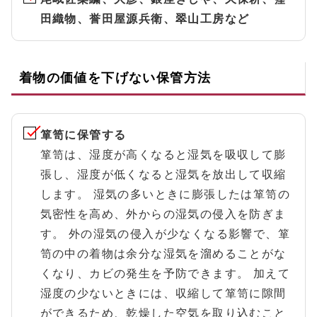
田織物、誉田屋源兵衛、翠山工房など
着物の価値を下げない保管方法
箪笥に保管する
箪笥は、湿度が高くなると湿気を吸収して膨
張し、湿度が低くなると湿気を放出して収縮
します。 湿気の多いときに膨張したは箪笥の
気密性を高め、外からの湿気の侵入を防ぎま
す。 外の湿気の侵入が少なくなる影響で、箪
笥の中の着物は余分な湿気を溜めることがな
くなり、カビの発生を予防できます。 加えて
湿度の少ないときには、収縮して箪笥に隙間
ができるため、乾燥した空気を取り込むこと