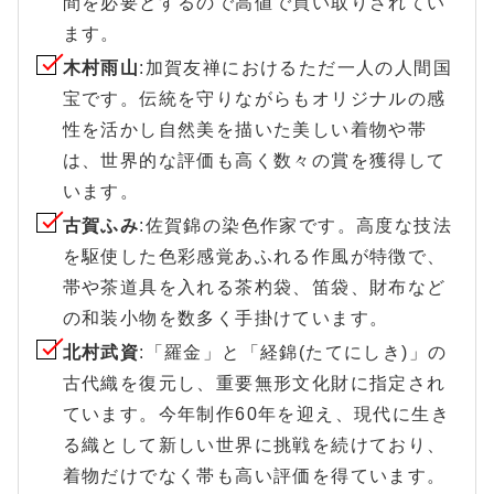
間を必要とするので高値で買い取りされてい
ます。
木村雨山
:加賀友禅におけるただ一人の人間国
宝です。伝統を守りながらもオリジナルの感
性を活かし自然美を描いた美しい着物や帯
は、世界的な評価も高く数々の賞を獲得して
います。
古賀ふみ
:佐賀錦の染色作家です。高度な技法
を駆使した色彩感覚あふれる作風が特徴で、
帯や茶道具を入れる茶杓袋、笛袋、財布など
の和装小物を数多く手掛けています。
北村武資
:「羅金」と「経錦(たてにしき)」の
古代織を復元し、重要無形文化財に指定され
ています。今年制作60年を迎え、現代に生き
る織として新しい世界に挑戦を続けており、
着物だけでなく帯も高い評価を得ています。