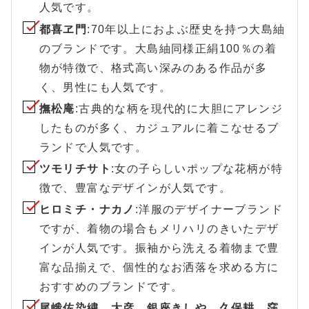
人気です。
都喜ヱ門
:70年以上におよぶ歴史を持つ大島紬
のブランドです。大島紬同様正絹100％の着
物が特徴で、格式高い深みのある作品が多
く、男性にも人気です。
撫松庵
:古典的な柄を現代的に大胆にアレンジ
したものが多く、カジュアルに着こなせるブ
ランドで人気です。
ツモリチサト
:女の子らしいポップな花柄が特
徴で、豊富なデザインが人気です。
ヒロミチ・ナカノ
:洋服のデザイナーブランド
ですが、着物の場合もメリハリのきいたデザ
インが人気です。振袖から洗える着物まで豊
富な品揃えで、個性的なお洒落を求める方に
おすすめのブランドです。
尾峨佐染繍、大彦、銀座きしや、久保耕、窪