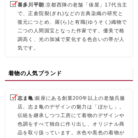
喜多川平朗
:京都西陣の老舗「俵屋」17代当主
で、正倉院裂(ぎれ)などの古典染織の研究と
復元につとめ、羅(ら)と有職(ゆうそく)織物で
二つの人間国宝となった作家です。優美で格
調高く、光の加減で変化する色合いの帯が人
気です。
着物の人気ブランド
志ま亀
:銀座にある創業200年以上の老舗呉服
店。志ま亀のデザインの魅力は「ぼかし」。
伝統を継承しつつ工房にて着物のデザインや
色調をすべて独自に作り出し、オリジナル商
品を取り扱っています。水色や黒色の着物が