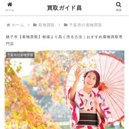
買取ガイド昌
買取ガイド昌
ホーム
検索
ホーム
着物買取
千葉県の着物買取
銚子市【着物買取】相場より高く売る方法｜おすすめ着物買取専
門店
千葉県の着物買取