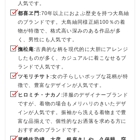
人気です。
都喜ヱ門
:70年以上におよぶ歴史を持つ大島紬
のブランドです。大島紬同様正絹100％の着
物が特徴で、格式高い深みのある作品が多
く、男性にも人気です。
撫松庵
:古典的な柄を現代的に大胆にアレンジ
したものが多く、カジュアルに着こなせるブ
ランドで人気です。
ツモリチサト
:女の子らしいポップな花柄が特
徴で、豊富なデザインが人気です。
ヒロミチ・ナカノ
:洋服のデザイナーブランド
ですが、着物の場合もメリハリのきいたデザ
インが人気です。振袖から洗える着物まで豊
富な品揃えで、個性的なお洒落を求める方に
おすすめのブランドです。
尾峨佐染繍、大彦、銀座きしや、久保耕、窪