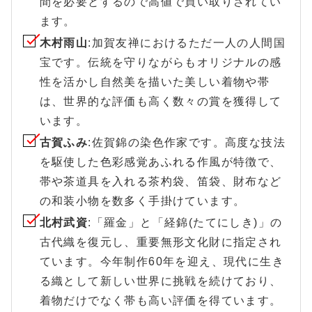
間を必要とするので高値で買い取りされてい
ます。
木村雨山
:加賀友禅におけるただ一人の人間国
宝です。伝統を守りながらもオリジナルの感
性を活かし自然美を描いた美しい着物や帯
は、世界的な評価も高く数々の賞を獲得して
います。
古賀ふみ
:佐賀錦の染色作家です。高度な技法
を駆使した色彩感覚あふれる作風が特徴で、
帯や茶道具を入れる茶杓袋、笛袋、財布など
の和装小物を数多く手掛けています。
北村武資
:「羅金」と「経錦(たてにしき)」の
古代織を復元し、重要無形文化財に指定され
ています。今年制作60年を迎え、現代に生き
る織として新しい世界に挑戦を続けており、
着物だけでなく帯も高い評価を得ています。