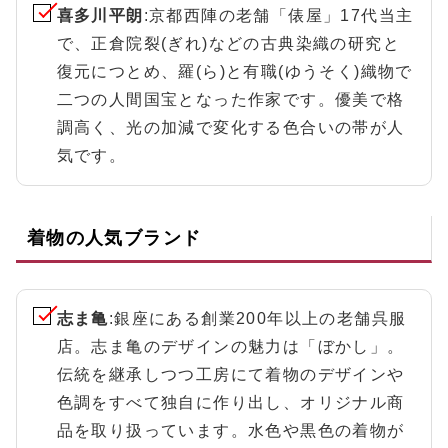
喜多川平朗
:京都西陣の老舗「俵屋」17代当主
で、正倉院裂(ぎれ)などの古典染織の研究と
復元につとめ、羅(ら)と有職(ゆうそく)織物で
二つの人間国宝となった作家です。優美で格
調高く、光の加減で変化する色合いの帯が人
気です。
着物の人気ブランド
志ま亀
:銀座にある創業200年以上の老舗呉服
店。志ま亀のデザインの魅力は「ぼかし」。
伝統を継承しつつ工房にて着物のデザインや
色調をすべて独自に作り出し、オリジナル商
品を取り扱っています。水色や黒色の着物が