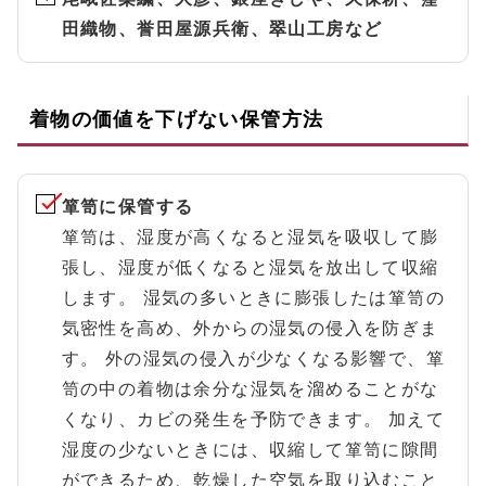
田織物、誉田屋源兵衛、翠山工房など
着物の価値を下げない保管方法
箪笥に保管する
箪笥は、湿度が高くなると湿気を吸収して膨
張し、湿度が低くなると湿気を放出して収縮
します。 湿気の多いときに膨張したは箪笥の
気密性を高め、外からの湿気の侵入を防ぎま
す。 外の湿気の侵入が少なくなる影響で、箪
笥の中の着物は余分な湿気を溜めることがな
くなり、カビの発生を予防できます。 加えて
湿度の少ないときには、収縮して箪笥に隙間
ができるため、乾燥した空気を取り込むこと