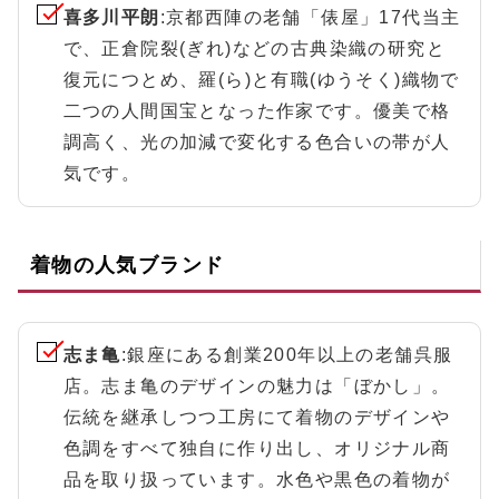
喜多川平朗
:京都西陣の老舗「俵屋」17代当主
で、正倉院裂(ぎれ)などの古典染織の研究と
復元につとめ、羅(ら)と有職(ゆうそく)織物で
二つの人間国宝となった作家です。優美で格
調高く、光の加減で変化する色合いの帯が人
気です。
着物の人気ブランド
志ま亀
:銀座にある創業200年以上の老舗呉服
店。志ま亀のデザインの魅力は「ぼかし」。
伝統を継承しつつ工房にて着物のデザインや
色調をすべて独自に作り出し、オリジナル商
品を取り扱っています。水色や黒色の着物が