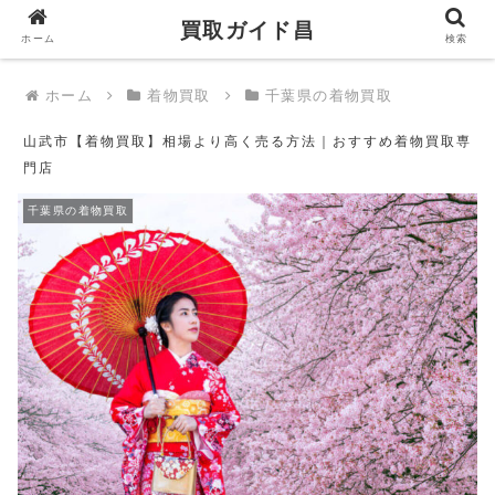
買取ガイド昌
買取ガイド昌
ホーム
検索
ホーム
着物買取
千葉県の着物買取
山武市【着物買取】相場より高く売る方法｜おすすめ着物買取専
門店
千葉県の着物買取