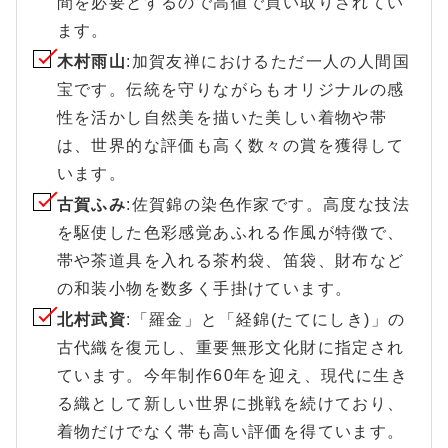
間を必要とするので高値で買い取りされてい
ます。
木村雨山
:加賀友禅におけるただ一人の人間国
宝です。伝統を守りながらもオリジナルの感
性を活かし自然美を描いた美しい着物や帯
は、世界的な評価も高く数々の賞を獲得して
います。
古賀ふみ
:佐賀錦の染色作家です。高度な技法
を駆使した色彩感覚あふれる作風が特徴で、
帯や茶道具を入れる茶杓袋、笛袋、財布など
の和装小物を数多く手掛けています。
北村武資
:「羅金」と「経錦(たてにしき)」の
古代織を復元し、重要無形文化財に指定され
ています。今年制作60年を迎え、現代に生き
る織として新しい世界に挑戦を続けており、
着物だけでなく帯も高い評価を得ています。