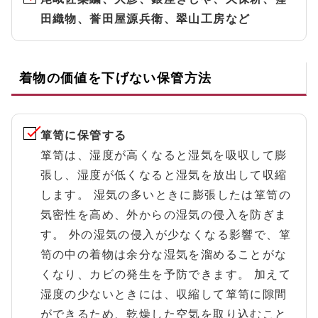
田織物、誉田屋源兵衛、翠山工房など
着物の価値を下げない保管方法
箪笥に保管する
箪笥は、湿度が高くなると湿気を吸収して膨
張し、湿度が低くなると湿気を放出して収縮
します。 湿気の多いときに膨張したは箪笥の
気密性を高め、外からの湿気の侵入を防ぎま
す。 外の湿気の侵入が少なくなる影響で、箪
笥の中の着物は余分な湿気を溜めることがな
くなり、カビの発生を予防できます。 加えて
湿度の少ないときには、収縮して箪笥に隙間
ができるため、乾燥した空気を取り込むこと