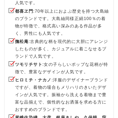
人気です。
都喜ヱ門
:70年以上におよぶ歴史を持つ大島紬
のブランドです。大島紬同様正絹100％の着
物が特徴で、格式高い深みのある作品が多
く、男性にも人気です。
撫松庵
:古典的な柄を現代的に大胆にアレンジ
したものが多く、カジュアルに着こなせるブ
ランドで人気です。
ツモリチサト
:女の子らしいポップな花柄が特
徴で、豊富なデザインが人気です。
ヒロミチ・ナカノ
:洋服のデザイナーブランド
ですが、着物の場合もメリハリのきいたデザ
インが人気です。振袖から洗える着物まで豊
富な品揃えで、個性的なお洒落を求める方に
おすすめのブランドです。
尾峨佐染繍、大彦、銀座きしや、久保耕、窪