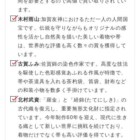
間を必要とするので高値で買い取りされてい
ます。
木村雨山
:加賀友禅におけるただ一人の人間国
宝です。伝統を守りながらもオリジナルの感
性を活かし自然美を描いた美しい着物や帯
は、世界的な評価も高く数々の賞を獲得して
います。
古賀ふみ
:佐賀錦の染色作家です。高度な技法
を駆使した色彩感覚あふれる作風が特徴で、
帯や茶道具を入れる茶杓袋、笛袋、財布など
の和装小物を数多く手掛けています。
北村武資
:「羅金」と「経錦(たてにしき)」の
古代織を復元し、重要無形文化財に指定され
ています。今年制作60年を迎え、現代に生き
る織として新しい世界に挑戦を続けており、
着物だけでなく帯も高い評価を得ています。