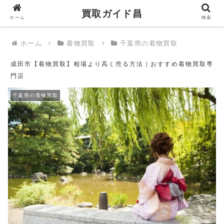
買取ガイド昌
買取ガイド昌
ホーム
検索
ホーム
着物買取
千葉県の着物買取
成田市【着物買取】相場より高く売る方法｜おすすめ着物買取専
門店
千葉県の着物買取