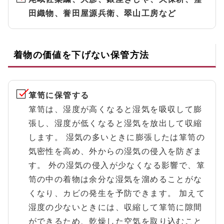
田織物、誉田屋源兵衛、翠山工房など
着物の価値を下げない保管方法
箪笥に保管する
箪笥は、湿度が高くなると湿気を吸収して膨
張し、湿度が低くなると湿気を放出して収縮
します。 湿気の多いときに膨張したは箪笥の
気密性を高め、外からの湿気の侵入を防ぎま
す。 外の湿気の侵入が少なくなる影響で、箪
笥の中の着物は余分な湿気を溜めることがな
くなり、カビの発生を予防できます。 加えて
湿度の少ないときには、収縮して箪笥に隙間
ができるため、乾燥した空気を取り込むこと