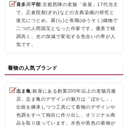
喜多川平朗
:京都西陣の老舗「俵屋」17代当主
で、正倉院裂(ぎれ)などの古典染織の研究と
復元につとめ、羅(ら)と有職(ゆうそく)織物で
二つの人間国宝となった作家です。優美で格
調高く、光の加減で変化する色合いの帯が人
気です。
着物の人気ブランド
志ま亀
:銀座にある創業200年以上の老舗呉服
店。志ま亀のデザインの魅力は「ぼかし」。
伝統を継承しつつ工房にて着物のデザインや
色調をすべて独自に作り出し、オリジナル商
品を取り扱っています。水色や黒色の着物が