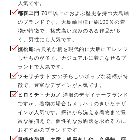
人気です。
都喜ヱ門
:70年以上におよぶ歴史を持つ大島紬
のブランドです。大島紬同様正絹100％の着
物が特徴で、格式高い深みのある作品が多
く、男性にも人気です。
撫松庵
:古典的な柄を現代的に大胆にアレンジ
したものが多く、カジュアルに着こなせるブ
ランドで人気です。
ツモリチサト
:女の子らしいポップな花柄が特
徴で、豊富なデザインが人気です。
ヒロミチ・ナカノ
:洋服のデザイナーブランド
ですが、着物の場合もメリハリのきいたデザ
インが人気です。振袖から洗える着物まで豊
富な品揃えで、個性的なお洒落を求める方に
おすすめのブランドです。
尾峨佐染繍、大彦、銀座きしや、久保耕、窪