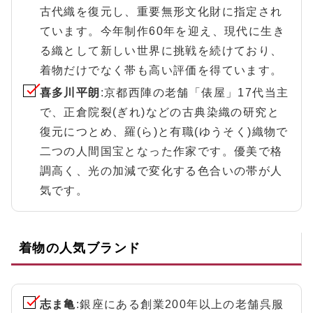
古代織を復元し、重要無形文化財に指定され
ています。今年制作60年を迎え、現代に生き
る織として新しい世界に挑戦を続けており、
着物だけでなく帯も高い評価を得ています。
喜多川平朗
:京都西陣の老舗「俵屋」17代当主
で、正倉院裂(ぎれ)などの古典染織の研究と
復元につとめ、羅(ら)と有職(ゆうそく)織物で
二つの人間国宝となった作家です。優美で格
調高く、光の加減で変化する色合いの帯が人
気です。
着物の人気ブランド
志ま亀
:銀座にある創業200年以上の老舗呉服