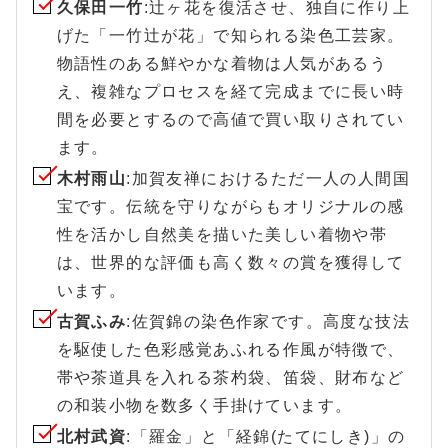
久保田一竹
:辻ヶ花を復活させ、独自に作り上
げた「一竹辻が花」で知られる染色工芸家。
物語性のある鮮やかな着物は人気があるう
え、複雑なプロセスを経て完成までに長い時
間を必要とするので高値で買い取りされてい
ます。
木村雨山
:加賀友禅におけるただ一人の人間国
宝です。伝統を守りながらもオリジナルの感
性を活かし自然美を描いた美しい着物や帯
は、世界的な評価も高く数々の賞を獲得して
います。
古賀ふみ
:佐賀錦の染色作家です。高度な技法
を駆使した色彩感覚あふれる作風が特徴で、
帯や茶道具を入れる茶杓袋、笛袋、財布など
の和装小物を数多く手掛けています。
北村武資
:「羅金」と「経錦(たてにしき)」の