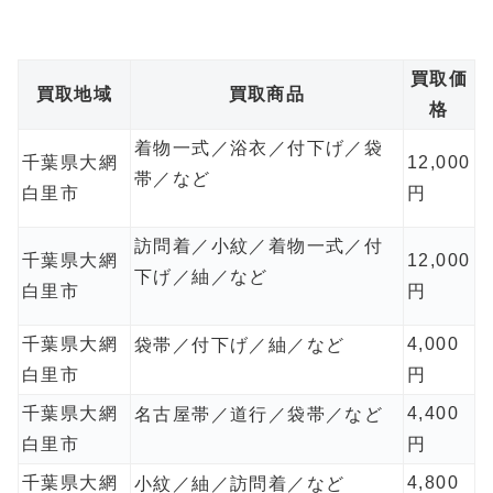
買取価
買取地域
買取商品
格
着物一式／浴衣／付下げ／袋
千葉県大網
12,000
帯／など
白里市
円
訪問着／小紋／着物一式／付
千葉県大網
12,000
下げ／紬／など
白里市
円
千葉県大網
4,000
袋帯／付下げ／紬／など
白里市
円
千葉県大網
4,400
名古屋帯／道行／袋帯／など
白里市
円
千葉県大網
4,800
小紋／紬／訪問着／など