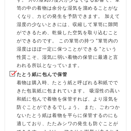
笥の中の着物は余分な湿気を溜めることがな
くなり、カビの発生を予防できます。 加えて
湿度の少ないときには、収縮して箪笥に隙間
ができるため、乾燥した空気を取り込むこと
ができるのです。 この箪笥の持つ ”箪笥内の
湿度はほぼ一定に保つことができる ”という
性質こそ、湿気に弱い着物の保管に最適と言
われる所以となっています。
たとう紙に包んで保管
着物は購入時、たとう紙と呼ばれる和紙でで
きた包装紙に包まれています。 吸湿性の高い
和紙に包んで着物を保管すれば、より湿気を
防ぐことができるでしょう。 また、ごわつか
ないたとう紙は着物を平らに保管するのにも
適しており、たたみシワの発生も防ぐことが