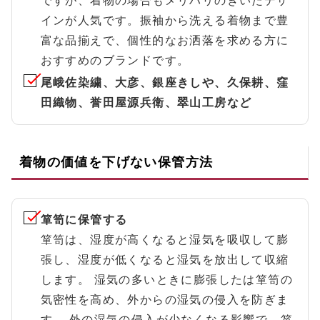
ですが、着物の場合もメリハリのきいたデザ
インが人気です。振袖から洗える着物まで豊
富な品揃えで、個性的なお洒落を求める方に
おすすめのブランドです。
尾峨佐染繍、大彦、銀座きしや、久保耕、窪
田織物、誉田屋源兵衛、翠山工房など
着物の価値を下げない保管方法
箪笥に保管する
箪笥は、湿度が高くなると湿気を吸収して膨
張し、湿度が低くなると湿気を放出して収縮
します。 湿気の多いときに膨張したは箪笥の
気密性を高め、外からの湿気の侵入を防ぎま
す。 外の湿気の侵入が少なくなる影響で、箪