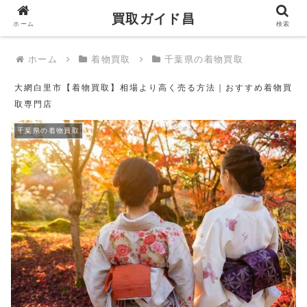
買取ガイド昌
買取ガイド昌
ホーム
検索
ホーム
着物買取
千葉県の着物買取
大網白里市【着物買取】相場より高く売る方法｜おすすめ着物買
取専門店
千葉県の着物買取