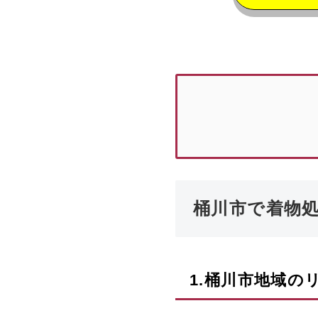
桶川市で着物
1.
桶川市
地域の