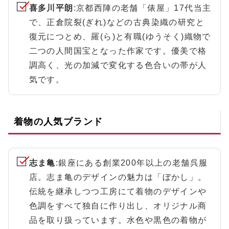
喜多川平朗
:京都西陣の老舗「俵屋」17代当主
で、正倉院裂(ぎれ)などの古典染織の研究と
復元につとめ、羅(ら)と有職(ゆうそく)織物で
二つの人間国宝となった作家です。優美で格
調高く、光の加減で変化する色合いの帯が人
気です。
着物の人気ブランド
志ま亀
:銀座にある創業200年以上の老舗呉服
店。志ま亀のデザインの魅力は「ぼかし」。
伝統を継承しつつ工房にて着物のデザインや
色調をすべて独自に作り出し、オリジナル商
品を取り扱っています。水色や黒色の着物が