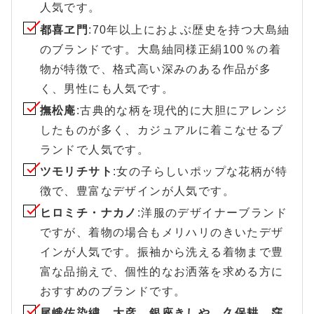
人気です。
都喜ヱ門
:70年以上におよぶ歴史を持つ大島紬
のブランドです。大島紬同様正絹100％の着
物が特徴で、格式高い深みのある作品が多
く、男性にも人気です。
撫松庵
:古典的な柄を現代的に大胆にアレンジ
したものが多く、カジュアルに着こなせるブ
ランドで人気です。
ツモリチサト
:女の子らしいポップな花柄が特
徴で、豊富なデザインが人気です。
ヒロミチ・ナカノ
:洋服のデザイナーブランド
ですが、着物の場合もメリハリのきいたデザ
インが人気です。振袖から洗える着物まで豊
富な品揃えで、個性的なお洒落を求める方に
おすすめのブランドです。
尾峨佐染繍、大彦、銀座きしや、久保耕、窪