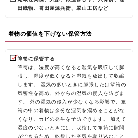
田織物、誉田屋源兵衛、翠山工房など
着物の価値を下げない保管方法
箪笥に保管する
箪笥は、湿度が高くなると湿気を吸収して膨
張し、湿度が低くなると湿気を放出して収縮
します。 湿気の多いときに膨張したは箪笥の
気密性を高め、外からの湿気の侵入を防ぎま
す。 外の湿気の侵入が少なくなる影響で、箪
笥の中の着物は余分な湿気を溜めることがな
くなり、カビの発生を予防できます。 加えて
湿度の少ないときには、収縮して箪笥に隙間
ができるため、乾燥した空気を取り込むこと