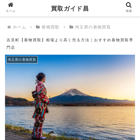
買取ガイド昌
買取ガイド昌
ホーム
検索
ホーム
着物買取
埼玉県の着物買取
吉見町【着物買取】相場より高く売る方法｜おすすめ着物買取専
門店
埼玉県の着物買取