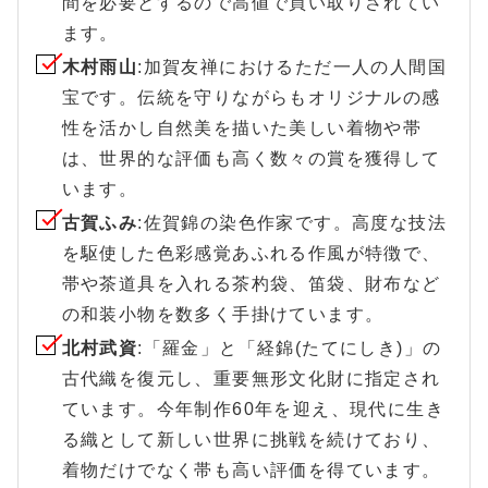
間を必要とするので高値で買い取りされてい
ます。
木村雨山
:加賀友禅におけるただ一人の人間国
宝です。伝統を守りながらもオリジナルの感
性を活かし自然美を描いた美しい着物や帯
は、世界的な評価も高く数々の賞を獲得して
います。
古賀ふみ
:佐賀錦の染色作家です。高度な技法
を駆使した色彩感覚あふれる作風が特徴で、
帯や茶道具を入れる茶杓袋、笛袋、財布など
の和装小物を数多く手掛けています。
北村武資
:「羅金」と「経錦(たてにしき)」の
古代織を復元し、重要無形文化財に指定され
ています。今年制作60年を迎え、現代に生き
る織として新しい世界に挑戦を続けており、
着物だけでなく帯も高い評価を得ています。