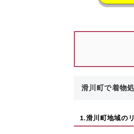
滑川町で着物
1.
滑川町
地域の