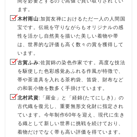
間を必要とするので高値で買い取りされてい
ます。
木村雨山
:加賀友禅におけるただ一人の人間国
宝です。伝統を守りながらもオリジナルの感
性を活かし自然美を描いた美しい着物や帯
は、世界的な評価も高く数々の賞を獲得して
います。
古賀ふみ
:佐賀錦の染色作家です。高度な技法
を駆使した色彩感覚あふれる作風が特徴で、
帯や茶道具を入れる茶杓袋、笛袋、財布など
の和装小物を数多く手掛けています。
北村武資
:「羅金」と「経錦(たてにしき)」の
古代織を復元し、重要無形文化財に指定され
ています。今年制作60年を迎え、現代に生き
る織として新しい世界に挑戦を続けており、
着物だけでなく帯も高い評価を得ています。