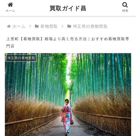
買取ガイド昌
買取ガイド昌
ホーム
検索
ホーム
着物買取
埼玉県の着物買取
上里町【着物買取】相場より高く売る方法｜おすすめ着物買取専
門店
埼玉県の着物買取