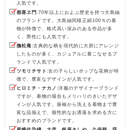
人気です。
都喜ヱ門
:70年以上におよぶ歴史を持つ大島紬
のブランドです。大島紬同様正絹100％の着
物が特徴で、格式高い深みのある作品が多
く、男性にも人気です。
撫松庵
:古典的な柄を現代的に大胆にアレンジ
したものが多く、カジュアルに着こなせるブ
ランドで人気です。
ツモリチサト
:女の子らしいポップな花柄が特
徴で、豊富なデザインが人気です。
ヒロミチ・ナカノ
:洋服のデザイナーブランド
ですが、着物の場合もメリハリのきいたデザ
インが人気です。振袖から洗える着物まで豊
富な品揃えで、個性的なお洒落を求める方に
おすすめのブランドです。
尾峨佐染繍、大彦、銀座きしや、久保耕、窪