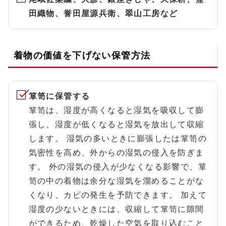
田織物、誉田屋源兵衛、翠山工房など
着物の価値を下げない保管方法
箪笥に保管する
箪笥は、湿度が高くなると湿気を吸収して膨
張し、湿度が低くなると湿気を放出して収縮
します。 湿気の多いときに膨張したは箪笥の
気密性を高め、外からの湿気の侵入を防ぎま
す。 外の湿気の侵入が少なくなる影響で、箪
笥の中の着物は余分な湿気を溜めることがな
くなり、カビの発生を予防できます。 加えて
湿度の少ないときには、収縮して箪笥に隙間
ができるため、乾燥した空気を取り込むこと