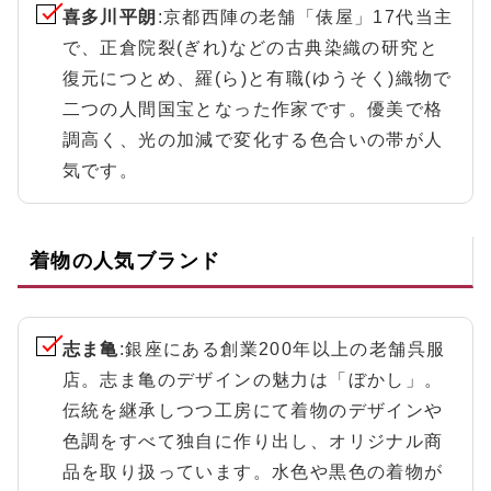
喜多川平朗
:京都西陣の老舗「俵屋」17代当主
で、正倉院裂(ぎれ)などの古典染織の研究と
復元につとめ、羅(ら)と有職(ゆうそく)織物で
二つの人間国宝となった作家です。優美で格
調高く、光の加減で変化する色合いの帯が人
気です。
着物の人気ブランド
志ま亀
:銀座にある創業200年以上の老舗呉服
店。志ま亀のデザインの魅力は「ぼかし」。
伝統を継承しつつ工房にて着物のデザインや
色調をすべて独自に作り出し、オリジナル商
品を取り扱っています。水色や黒色の着物が