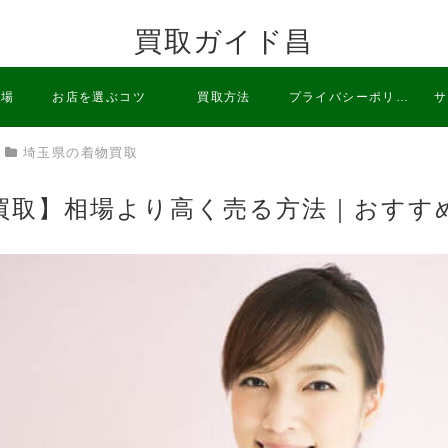
買取ガイド昌
相場
お店を選ぶコツ
買取方法
プライバシーポリシ
サ
埼玉県の着物買取
ー
買取】相場より高く売る方法｜おすす