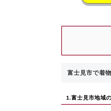
富士見市で着
1.
富士見市
地域