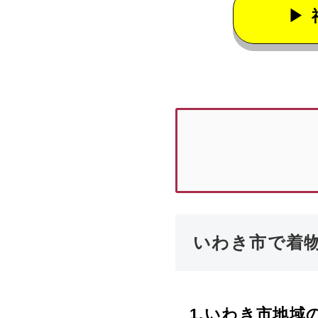
いわき市で着
1.
いわき市
地域