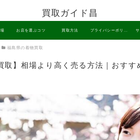
買取ガイド昌
相場
お店を選ぶコツ
買取方法
プライバシーポリシ
サ
福島県の着物買取
ー
買取】相場より高く売る方法｜おすす