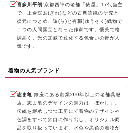
喜多川平朗
:京都西陣の老舗「俵屋」17代当主
で、正倉院裂(ぎれ)などの古典染織の研究と
復元につとめ、羅(ら)と有職(ゆうそく)織物で
二つの人間国宝となった作家です。優美で格
調高く、光の加減で変化する色合いの帯が人
気です。
着物の人気ブランド
志ま亀
:銀座にある創業200年以上の老舗呉服
店。志ま亀のデザインの魅力は「ぼかし」。
伝統を継承しつつ工房にて着物のデザインや
色調をすべて独自に作り出し、オリジナル商
品を取り扱っています。水色や黒色の着物が