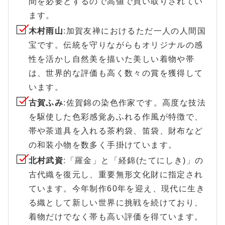
間を必要とするので高値で買い取りされてい
ます。
木村雨山
:加賀友禅におけるただ一人の人間国
宝です。伝統を守りながらもオリジナルの感
性を活かし自然美を描いた美しい着物や帯
は、世界的な評価も高く数々の賞を獲得して
います。
古賀ふみ
:佐賀錦の染色作家です。高度な技法
を駆使した色彩感覚あふれる作風が特徴で、
帯や茶道具を入れる茶杓袋、笛袋、財布など
の和装小物を数多く手掛けています。
北村武資
:「羅金」と「経錦(たてにしき)」の
古代織を復元し、重要無形文化財に指定され
ています。今年制作60年を迎え、現代に生き
る織として新しい世界に挑戦を続けており、
着物だけでなく帯も高い評価を得ています。