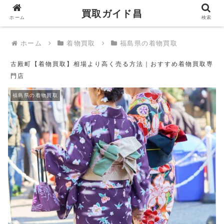
買取ガイド昌
買取ガイド昌
ホーム
検索
ホーム
着物買取
福島県の着物買取
古殿町【着物買取】相場より高く売る方法｜おすすめ着物買取専
門店
福島県の着物買取