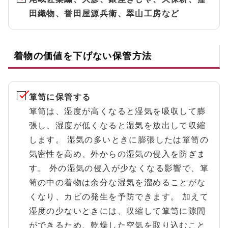
田織物、誉田屋源兵衛、翠山工房など
着物の価値を下げない保管方法
箪笥に保管する
箪笥は、湿度が高くなると湿気を吸収して膨
張し、湿度が低くなると湿気を放出して収縮
します。 湿気の多いときに膨張したは箪笥の
気密性を高め、外からの湿気の侵入を防ぎま
す。 外の湿気の侵入が少なくなる影響で、箪
笥の中の着物は余分な湿気を溜めることがな
くなり、カビの発生を予防できます。 加えて
湿度の少ないときには、収縮して箪笥に隙間
ができるため、乾燥した空気を取り込むこと