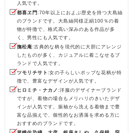
人気です。
都喜ヱ門
:70年以上におよぶ歴史を持つ大島紬
のブランドです。大島紬同様正絹100％の着
物が特徴で、格式高い深みのある作品が多
く、男性にも人気です。
撫松庵
:古典的な柄を現代的に大胆にアレンジ
したものが多く、カジュアルに着こなせるブ
ランドで人気です。
ツモリチサト
:女の子らしいポップな花柄が特
徴で、豊富なデザインが人気です。
ヒロミチ・ナカノ
:洋服のデザイナーブランド
ですが、着物の場合もメリハリのきいたデザ
インが人気です。振袖から洗える着物まで豊
富な品揃えで、個性的なお洒落を求める方に
おすすめのブランドです。
尾峨佐染繍、大彦、銀座きしや、久保耕、窪